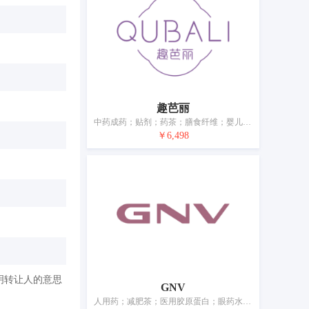
趣芭丽
中药成药；贴剂；药茶；膳食纤维；婴儿食品；含药物的糖果；营养补充剂；净化剂；消灭有害动物制剂；卫生巾
￥6,498
明转让人的意思
GNV
人用药；减肥茶；医用胶原蛋白；眼药水；维生素制剂；膏剂；膳食纤维；药物饮料；营养补充剂；蛋白质膳食补充剂