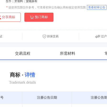
生巾；牙填料；宠物尿布
*
该使用范围仅作参考，可查看初审公告确认商标核定使用范围
查看初审公告
分享商标
预订商标
证
担保交易
过户
交易流程
所需材料
商标 ·
详情
Trademark details
期号
注册公告日期
注册公告