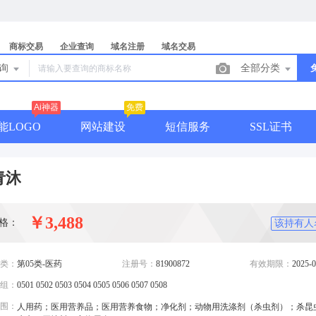
商标交易
企业查询
域名注册
域名交易
查询
全部分类
Ai神器
免费
能LOGO
网站建设
短信服务
SSL证书
青沐
￥3,488
格：
该持有人
类：
第05类-医药
注册号：
81900872
有效期限：
2025-0
组：
0501 0502 0503 0504 0505 0506 0507 0508
围：
人用药；医用营养品；医用营养食物；净化剂；动物用洗涤剂（杀虫剂）；杀昆