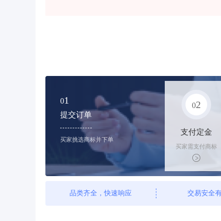
1
0
2
0
提交订单
支付定金
买家挑选商标并下单
买家需支付商标
标价的10%的购
买订金
品类齐全，快速响应
交易安全