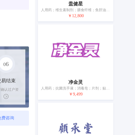
盖健星
人用药；维生素制剂；膳食纤维；鱼肝油；医用维生素饮料；医用营养品；婴儿食品；营养补充剂；净化剂；婴儿尿布
￥12,800
6
0
交易结束
净金灵
人用药；抗菌洗手液；消毒皂；片剂；贴剂；医用营养品；厕所除臭剂；空气净化制剂；卫生巾
家确认过户资
￥9,499
后，平台解冻
金支付卖家
免费咨询