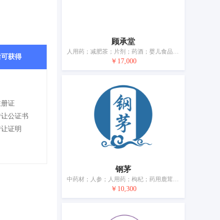
顾承堂
人用药；减肥茶；片剂；药酒；婴儿食品；净化剂；兽医用药；卫生巾
后可获得
￥17,000
注册证
转让公证书
转让证明
钢茅
中药材；人参；人用药；枸杞；药用鹿茸；药茶；药酒；补药；医用营养食物；营养补充剂
￥10,300