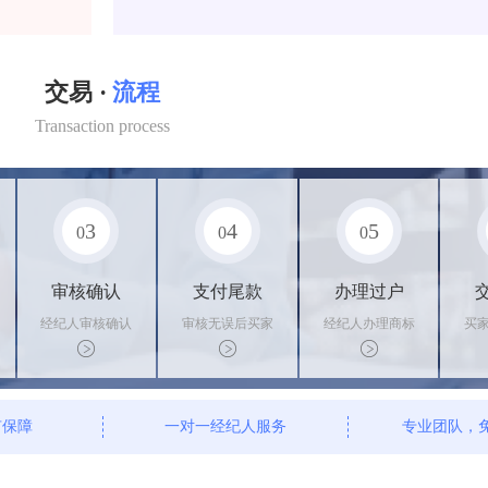
交易 ·
流程
Transaction process
3
4
5
0
0
0
审核确认
支付尾款
办理过户
经纪人审核确认
审核无误后买家
经纪人办理商标
买
商标状态
支付尾款，卖家
转让手续，交付
料
办理相关手续
相关证书
资
有保障
一对一经纪人服务
专业团队，