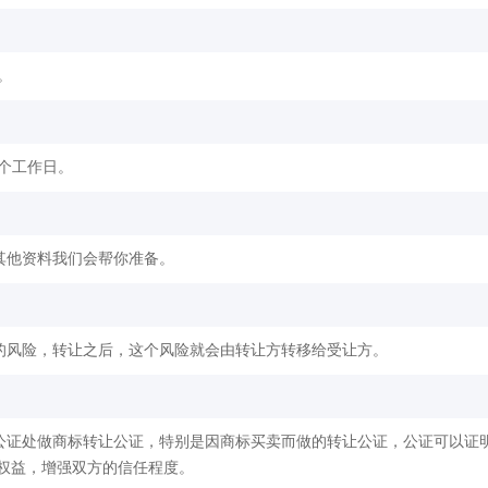
。
2个工作日。
其他资料我们会帮你准备。
的风险，转让之后，这个风险就会由转让方转移给受让方。
公证处做商标转让公证，特别是因商标买卖而做的转让公证，公证可以证
权益，增强双方的信任程度。