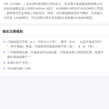
Ltd（Limited：）在全球代表有限公司的含义，且适用于各国股份制有限公司。
比如在纳斯达克上市的Frontline Ltd[1] ；ALIBABA GROUP HOLDING LTD[2]
，是阿里巴巴在美国上市的名字。同样，访问英国商务部官方网站，任意输入
公司名（比如ABC)，可以发现大部分是直接以Ltd或者Limited结尾[3] 。
域名注册规则
只能由英文字母（a-z，不区分大小写）、数字（0-9）、以及半角连字符"-
"（即中横线）构成，不能使用空格及特殊字符（如！、$、&、?等）；
"-"不能单独注册，不能放在开头或结尾，不能放在第三和第四位置，结尾不
能出现连续两个"-"；
长度3-63个字符；
可注册年限1-10年。