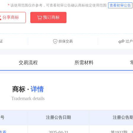
*
该使用范围仅作参考，可查看初审公告确认商标核定使用范围
查看初审公告
分享商标
预订商标
证
担保交易
过户
交易流程
所需材料
商标 ·
详情
Trademark details
期号
注册公告日期
注册公告
查看
2025-04-21
第1932期