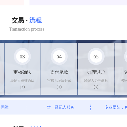
交易 ·
流程
Transaction process
3
4
5
0
0
0
审核确认
支付尾款
办理过户
经纪人审核确认
审核无误后买家
经纪人办理商标
买
商标状态
支付尾款，卖家
转让手续，交付
料
办理相关手续
相关证书
资
有保障
一对一经纪人服务
专业团队，