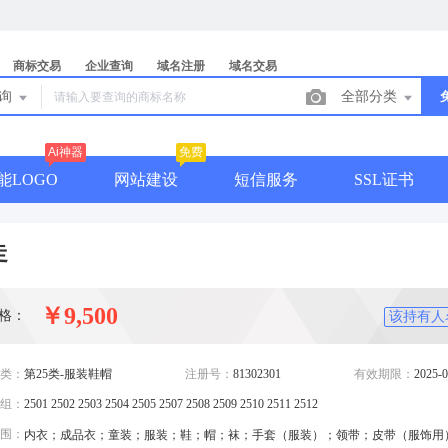
商标交易
企业查询
域名注册
域名交易
查询
全部分类
Ai神器
免费
能LOGO
网站建设
短信服务
SSL证书
走
￥9,500
格：
该持有人
类：
第25类-服装鞋帽
注册号：
81302301
有效期限：
2025-0
组：
2501 2502 2503 2504 2505 2507 2508 2509 2510 2511 2512
围：
内衣；成品衣；童装；服装；鞋；帽；袜；手套（服装）；领带；皮带（服饰用