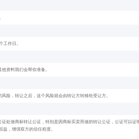
。
2个工作日。
其他资料我们会帮你准备。
的风险，转让之后，这个风险就会由转让方转移给受让方。
公证处做商标转让公证，特别是因商标买卖而做的转让公证，公证可以证
权益，增强双方的信任程度。