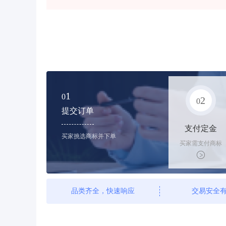
1
0
2
0
提交订单
支付定金
买家挑选商标并下单
买家需支付商标
标价的10%的购
买订金
品类齐全，快速响应
交易安全