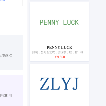
PENNY LUCK
服装；婴儿全套衣；游泳衣；鞋；帽；袜；手套（服装）；领带；腰带；服装绶带
足电商准
￥9,500
即买即用