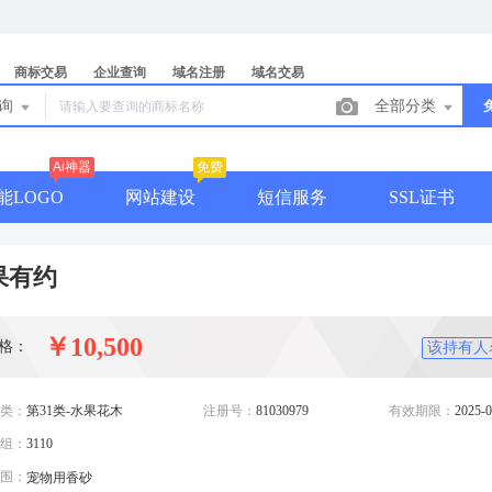
商标交易
企业查询
域名注册
域名交易
查询
全部分类
Ai神器
免费
能LOGO
网站建设
短信服务
SSL证书
果有约
￥10,500
格：
该持有人
类：
第31类-水果花木
注册号：
81030979
有效期限：
2025-0
组：
3110
围：
宠物用香砂