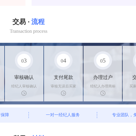
交易 ·
流程
Transaction process
3
4
5
0
0
0
审核确认
支付尾款
办理过户
经纪人审核确认
审核无误后买家
经纪人办理商标
买
商标状态
支付尾款，卖家
转让手续，交付
料
办理相关手续
相关证书
资
有保障
一对一经纪人服务
专业团队，