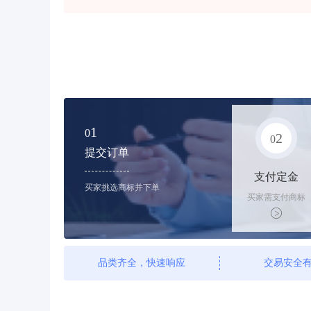
1
0
2
0
提交订单
支付定金
买家挑选商标并下单
买家需支付商标
标价的10%的购
买订金
品类齐全，快速响应
交易安全