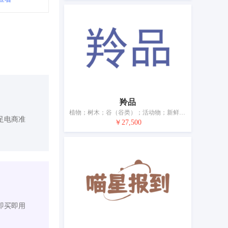
羚品
植物；树木；谷（谷类）；活动物；新鲜水果；新鲜蔬菜；植物种子；饲料；酿酒麦芽；动物栖息用干草
足电商准
￥27,500
即买即用