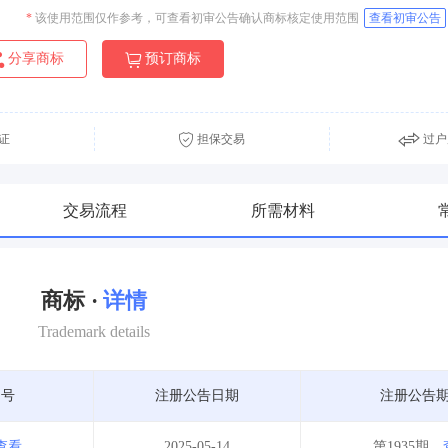
*
该使用范围仅作参考，可查看初审公告确认商标核定使用范围
查看初审公告
分享商标
预订商标
证
担保交易
过户
交易流程
所需材料
商标 ·
详情
Trademark details
期号
注册公告日期
注册公告
查看
2025-05-14
第1935期