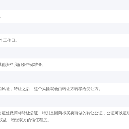
。
2个工作日。
其他资料我们会帮你准备。
的风险，转让之后，这个风险就会由转让方转移给受让方。
公证处做商标转让公证，特别是因商标买卖而做的转让公证，公证可以证
权益，增强双方的信任程度。