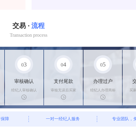
交易 ·
流程
Transaction process
3
4
5
0
0
0
审核确认
支付尾款
办理过户
经纪人审核确认
审核无误后买家
经纪人办理商标
买
商标状态
支付尾款，卖家
转让手续，交付
料
办理相关手续
相关证书
资
有保障
一对一经纪人服务
专业团队，