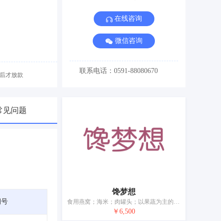
在线咨询
微信咨询
联系电话：0591-88080670
后才放款
常见问题
馋梦想
期号
食用燕窝；海米；肉罐头；以果蔬为主的零食小吃；干蔬菜；蛋；奶昔；食用油；加工过的葵花籽；豆腐
￥6,500