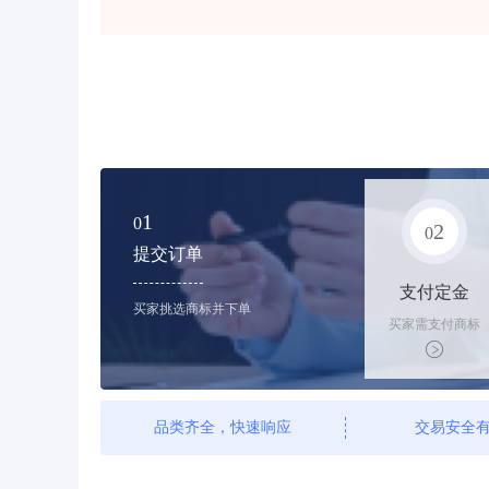
1
0
2
0
提交订单
支付定金
买家挑选商标并下单
买家需支付商标
标价的10%的购
买订金
品类齐全，快速响应
交易安全