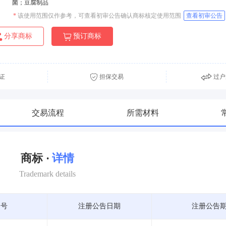
菌；豆腐制品
*
该使用范围仅作参考，可查看初审公告确认商标核定使用范围
查看初审公告
分享商标
预订商标
证
担保交易
过户
交易流程
所需材料
商标 ·
详情
Trademark details
期号
注册公告日期
注册公告