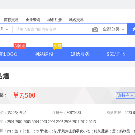
商标交易
企业查询
域名注册
域名交易
查询
全部分类
Ai神器
免费
能LOGO
网站建设
短信服务
SSL证书
品煌
￥7,500
格：
该持有人
类：
第29类-食品
注册号：
80970485
有效期限：
2025-0
组：
2901 2902 2903 2904 2905 2906 2907 2908 2911 2912 2913
围：
肉；鱼（非活）；水果罐头；以果蔬为主的零食小吃；腌制蔬菜；蛋；奶制品；