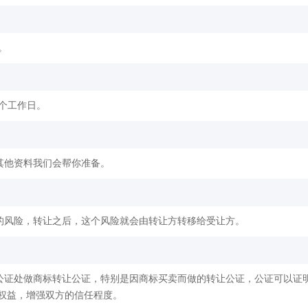
。
2个工作日。
其他资料我们会帮你准备。
的风险，转让之后，这个风险就会由转让方转移给受让方。
公证处做商标转让公证，特别是因商标买卖而做的转让公证，公证可以证
权益，增强双方的信任程度。