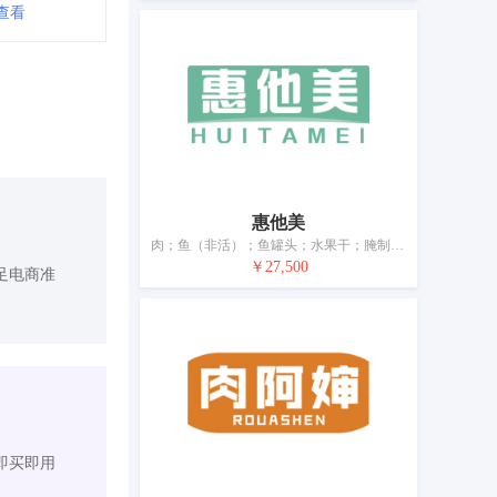
查看
惠他美
肉；鱼（非活）；鱼罐头；水果干；腌制蔬菜；奶；奶粉；食品用果冻（非甜食）；加工过的坚果；豆腐
￥27,500
足电商准
即买即用