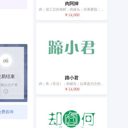
肉阿婶
肉；加工过的海鲜；肉罐头；水果蜜饯；速冻方便菜肴；蛋；奶；食用油；加工过的坚果
￥14,000
6
0
交易结束
蹄小君
肉；鱼（非活）；肉罐头；以果蔬为主的零食小吃；腌制蔬菜；蛋；牛奶制品；食用油；加工过的坚果；豆腐制品
家确认过户资
￥14,000
后，平台解冻
金支付卖家
免费咨询