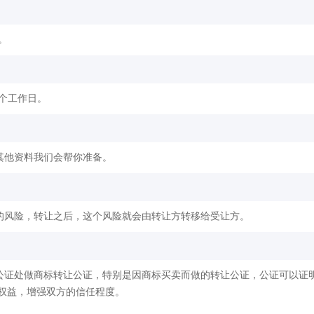
。
2个工作日。
其他资料我们会帮你准备。
的风险，转让之后，这个风险就会由转让方转移给受让方。
公证处做商标转让公证，特别是因商标买卖而做的转让公证，公证可以证
权益，增强双方的信任程度。