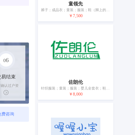
童领先
裤子；成品衣；童装；服装；鞋（脚上的穿着物）；帽；袜；手套（服装）；围巾；婚纱
￥7,500
6
0
交易结束
佐朗伦
家确认过户资
针织服装；童装；服装；婴儿全套衣；鞋（脚上的穿着物）；帽；袜；手套（服装）；围巾；皮带（服饰用）
后，平台解冻
￥8,000
金支付卖家
免费咨询