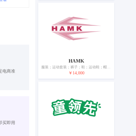
HAMK
服装；运动套装；裤子；鞋；运动鞋；帽；手套（服装）；围巾；皮带（服饰用）
足电商准
￥14,000
即买即用