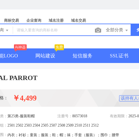
商标交易
企业查询
域名注册
域名交易
查询
全部分类
Ai神器
免费
能LOGO
网站建设
短信服务
SSL证书
AL PARROT
￥4,499
格：
该持有人
类：
第25类-服装鞋帽
注册号：
80573018
有效期限：
2025-0
组：
2501 2502 2503 2504 2505 2507 2508 2509 2510 2511 2512
围：
内衣；衬衫；童装；服装；鞋；帽；袜；手套（服装）；围巾；腰带