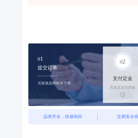
1
0
2
0
提交订单
支付定金
买家挑选商标并下单
买家需支付商标
标价的10%的购
买订金
品类齐全，快速响应
交易安全