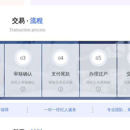
交易 ·
流程
Transaction process
3
4
5
0
0
0
审核确认
支付尾款
办理过户
经纪人审核确认
审核无误后买家
经纪人办理商标
买
商标状态
支付尾款，卖家
转让手续，交付
料
办理相关手续
相关证书
资
有保障
一对一经纪人服务
专业团队，