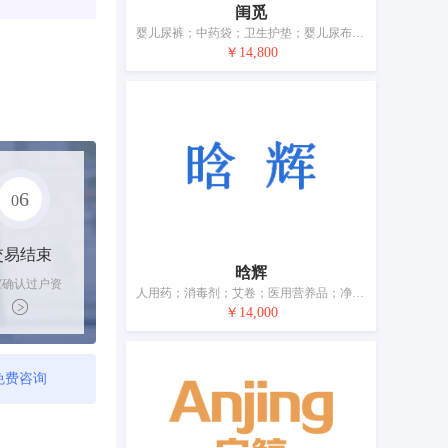
闺觅
婴儿尿裤；中药袋；卫生护垫；婴儿尿布；卫生巾；无菌棉；月经内裤；消毒纸巾；药枕；防溢乳垫
￥14,800
6
0
交易结束
晗辉
家确认过户资
人用药；消毒剂；艾卷；医用营养品；净化剂；兽医用药；杀虫剂；婴儿尿裤；牙用粘胶剂
后，平台解冻
￥14,000
金支付卖家
免费咨询