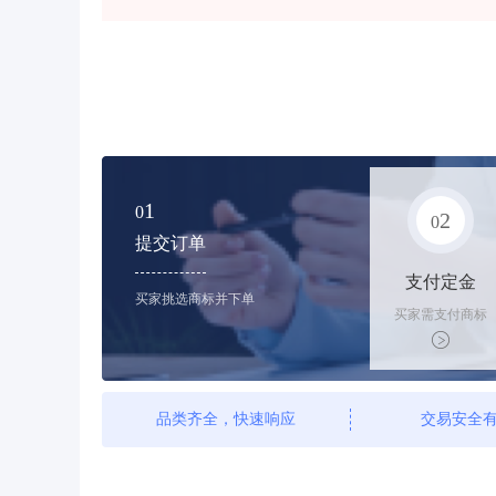
1
0
2
0
提交订单
支付定金
买家挑选商标并下单
买家需支付商标
标价的10%的购
买订金
品类齐全，快速响应
交易安全