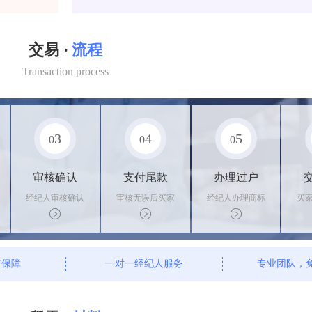
交易 ·
流程
Transaction process
3
4
5
0
0
0
审核确认
支付尾款
办理过户
经纪人审核确认
审核无误后买家
经纪人办理商标
买
商标状态
支付尾款，卖家
转让手续，交付
料
办理相关手续
相关证书
资
有保障
一对一经纪人服务
专业团队，