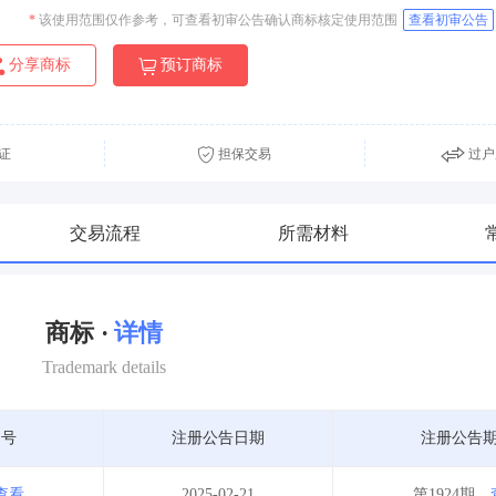
*
该使用范围仅作参考，可查看初审公告确认商标核定使用范围
查看初审公告
分享商标
预订商标
证
担保交易
过户
交易流程
所需材料
商标 ·
详情
Trademark details
期号
注册公告日期
注册公告
查看
2025-02-21
第1924期