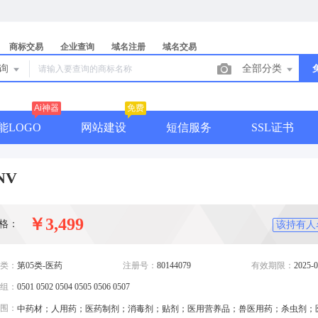
商标交易
企业查询
域名注册
域名交易
查询
全部分类
Ai神器
免费
能LOGO
网站建设
短信服务
SSL证书
NV
￥3,499
格：
该持有人
类：
第05类-医药
注册号：
80144079
有效期限：
2025-0
组：
0501 0502 0504 0505 0506 0507
围：
中药材；人用药；医药制剂；消毒剂；贴剂；医用营养品；兽医用药；杀虫剂；