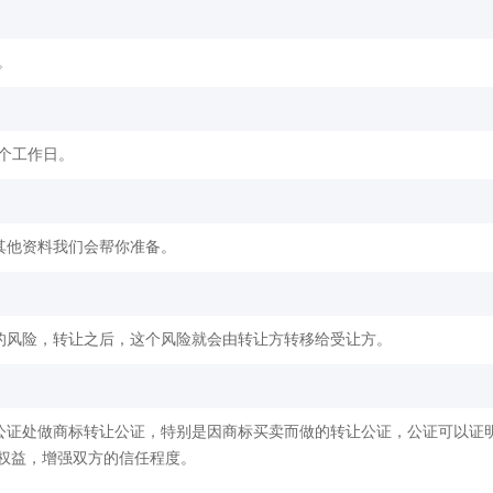
。
2个工作日。
其他资料我们会帮你准备。
的风险，转让之后，这个风险就会由转让方转移给受让方。
公证处做商标转让公证，特别是因商标买卖而做的转让公证，公证可以证
权益，增强双方的信任程度。