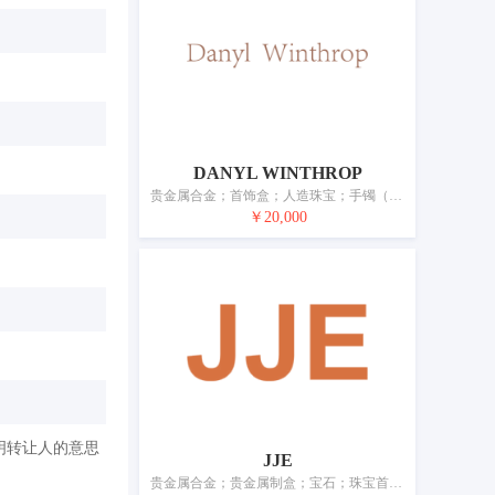
DANYL WINTHROP
贵金属合金；首饰盒；人造珠宝；手镯（首饰）；玛瑙；珍珠（珠宝）；珠宝首饰；贵金属制艺术品；银制工艺品；手表
￥20,000
明转让人的意思
JJE
贵金属合金；贵金属制盒；宝石；珠宝首饰；翡翠；角、骨、牙、介首饰及艺术品；贵金属制艺术品；银制工艺品；表；钟