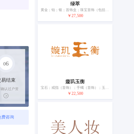
绿萃
黄金；铂；银；首饰盒；珠宝首饰（包括仿真珠宝首饰和塑料首饰）；玉雕首饰；钻石首饰；表盒（礼品）；手表；表
￥27,500
6
0
交易结束
嫙玑玉衡
宝石；戒指（首饰）；手镯（首饰）；玉雕首饰；玛瑙；珠宝首饰；翡翠；银制工艺品；项链（首饰）；黄琥珀首饰
家确认过户资
￥22,500
后，平台解冻
金支付卖家
免费咨询