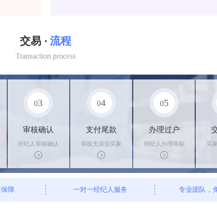
交易 ·
流程
Transaction process
3
4
5
0
0
0
审核确认
支付尾款
办理过户
经纪人审核确认
审核无误后买家
经纪人办理商标
买
商标状态
支付尾款，卖家
转让手续，交付
料
办理相关手续
相关证书
资
有保障
一对一经纪人服务
专业团队，