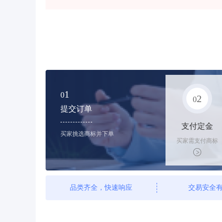
1
0
2
0
提交订单
支付定金
买家挑选商标并下单
买家需支付商标
标价的10%的购
买订金
品类齐全，快速响应
交易安全