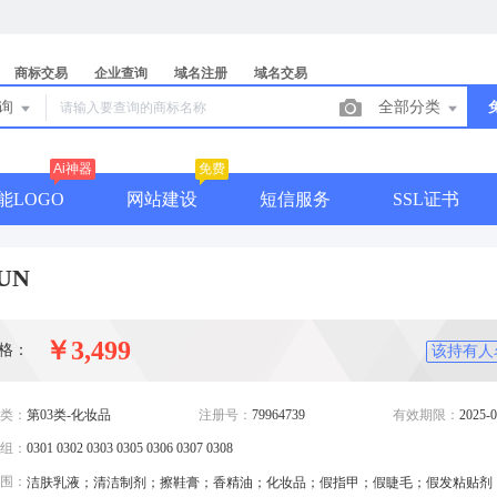
商标交易
企业查询
域名注册
域名交易
查询
全部分类
Ai神器
免费
能LOGO
网站建设
短信服务
SSL证书
UN
￥3,499
格：
该持有人
类：
第03类-化妆品
注册号：
79964739
有效期限：
2025-0
组：
0301 0302 0303 0305 0306 0307 0308
围：
洁肤乳液；清洁制剂；擦鞋膏；香精油；化妆品；假指甲；假睫毛；假发粘贴剂