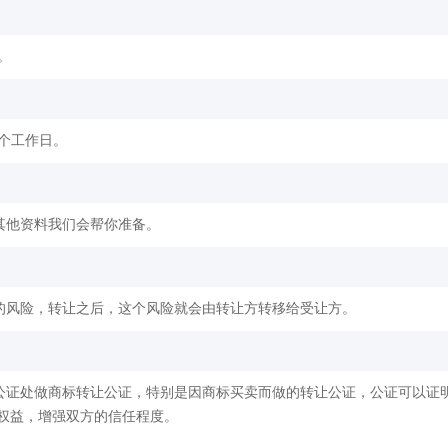
。
2个工作日。
其他资料我们会帮你准备。
的风险，转让之后，这个风险就会由转让方转移给受让方。
公证处做商标转让公证，特别是因商标买卖而做的转让公证，公证可以证
权益，增强双方的信任程度。