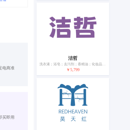
洁哲
洗衣液；浴皂；去污剂；香精油；化妆品；化妆品清洗剂；牙膏；熏香；动物用沐浴露（不含药物的清洁制剂）
足电商准
￥5,799
即买即用