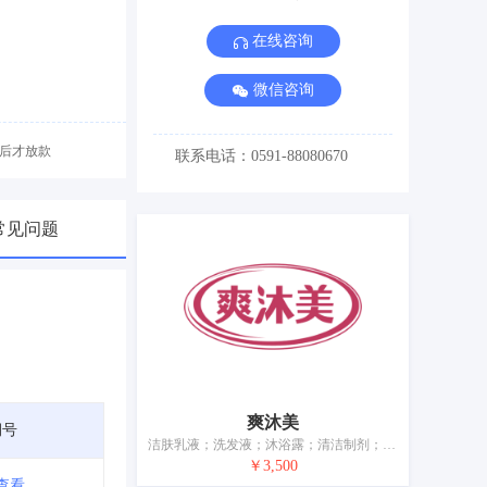
在线咨询
微信咨询
后才放款
联系电话：0591-88080670
常见问题
爽沐美
期号
洁肤乳液；洗发液；沐浴露；清洁制剂；研磨剂；香精油；化妆品；爽肤水；牙膏；香
￥3,500
查看