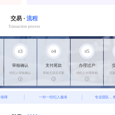
交易 ·
流程
Transaction process
3
4
5
0
0
0
审核确认
支付尾款
办理过户
经纪人审核确认
审核无误后买家
经纪人办理商标
买
商标状态
支付尾款，卖家
转让手续，交付
料
办理相关手续
相关证书
资
有保障
一对一经纪人服务
专业团队，