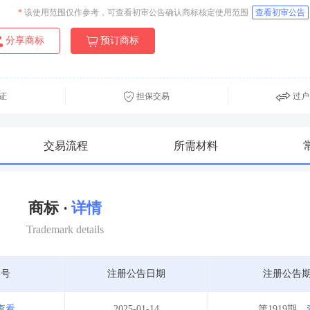
*
该使用范围仅作参考，可查看初审公告确认商标核定使用范围
查看初审公告
分享商标
预订商标
证
担保交易
过户
交易流程
所需材料
商标 ·
详情
Trademark details
期号
注册公告日期
注册公告
查看
2025-01-14
第1919期