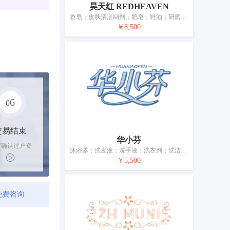
昊天红 REDHEAVEN
香皂；皮肤清洁制剂；肥皂；鞋油；研磨剂；香料；化妆品；牙膏；香；空气芳香剂
￥8,500
6
0
交易结束
华小芬
家确认过户资
沐浴露；洗发液；洗手液；洗衣剂；洗洁精；去污剂；厕所清洗剂；化妆品；香水；牙膏
后，平台解冻
￥5,500
金支付卖家
免费咨询