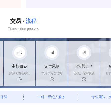
交易 ·
流程
Transaction process
3
4
5
0
0
0
审核确认
支付尾款
办理过户
经纪人审核确认
审核无误后买家
经纪人办理商标
买
商标状态
支付尾款，卖家
转让手续，交付
料
办理相关手续
相关证书
资
有保障
一对一经纪人服务
专业团队，