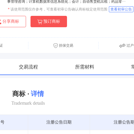
事管理咨询；计算机数据库信息系统化；会计；自动售货机出租；药品零···
*
该使用范围仅作参考，可查看初审公告确认商标核定使用范围
查看初审公告
分享商标
预订商标
证
担保交易
过户
交易流程
所需材料
商标 ·
详情
Trademark details
期号
注册公告日期
注册公告