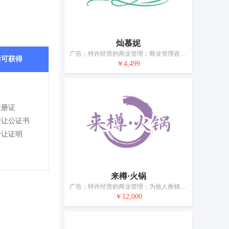
灿慕妮
广告；特许经营的商业管理；商业管理咨询；市场营销；为他人推销；人事管理咨询；计算机数据库信息系统化；会计；自动售货机出租；药用、兽医用、卫生用制剂和医疗用品的零售服务
后可获得
￥4,499
注册证
转让公证书
转让证明
来樽·火锅
广告；特许经营的商业管理；为他人推销；为他人采购（为其他企业购买商品或服务）；为商品和服务的买卖双方提供在线市场；市场营销；人员招收；在计算机数据库中更新和维护数据；会计；药品零售或批发服务
￥12,000