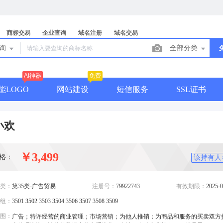
商标交易
企业查询
域名注册
域名交易
查询
全部分类
Ai神器
免费
能LOGO
网站建设
短信服务
SSL证书
小欢
￥3,499
格：
该持有人
类：
第35类-广告贸易
注册号：
79922743
有效期限：
2025-0
组：
3501 3502 3503 3504 3506 3507 3508 3509
围：
广告；特许经营的商业管理；市场营销；为他人推销；为商品和服务的买卖双方