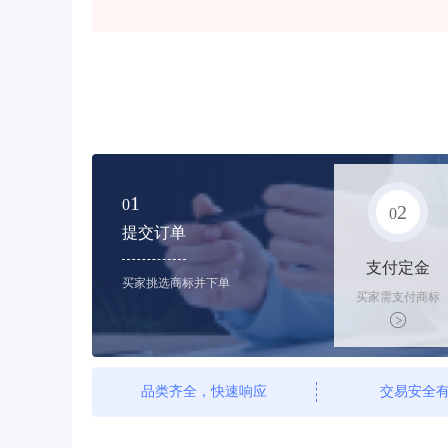
1
0
2
0
提交订单
支付定金
买家挑选商标并下单
买家需支付商标
标价的10%的购
买订金
品类齐全，快速响应
交易安全