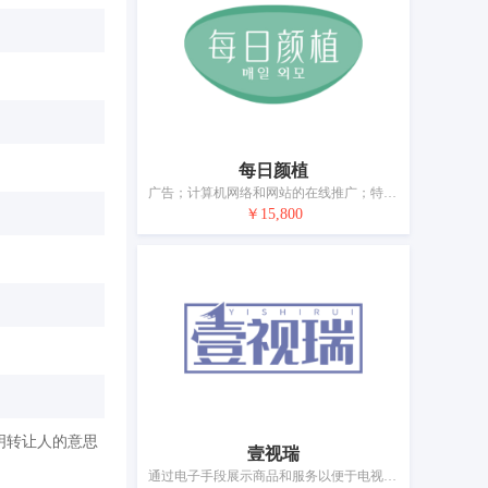
每日颜植
广告；计算机网络和网站的在线推广；特许经营的商业管理；为商品和服务的买卖双方提供在线市场；替他人推销；人事管理咨询；将信息编入计算机数据库；会计；寻找赞助；药用、兽医用、卫生用制剂和医疗用品的零售服务
￥15,800
明转让人的意思
壹视瑞
通过电子手段展示商品和服务以便于电视购物和居家购物；为零售目的在通信媒体上展示商品；在网站上为商品和服务提供广告空间；广告；特许经营的商业管理；组织商业或广告展览；为他人推销；为商品和服务的买卖双方提供在线市场；市场营销；药品零售或批发服务