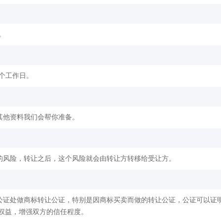
。
2个工作日。
其他资料我们会帮你准备。
的风险，转让之后，这个风险就会由转让方转移给受让方。
公证处做商标转让公证，特别是因商标买卖而做的转让公证，公证可以证
权益，增强双方的信任程度。