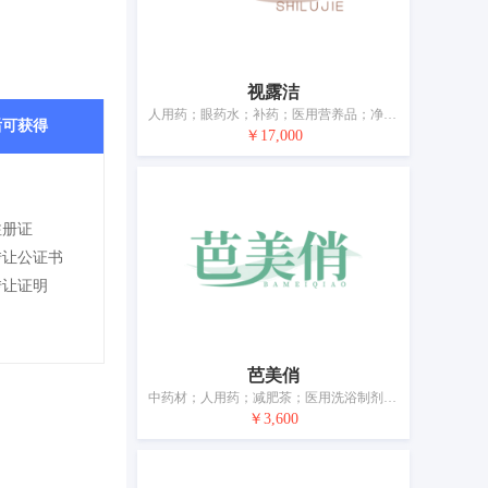
视露洁
人用药；眼药水；补药；医用营养品；净化剂；兽医用药；驱虫用香；卫生巾；婴儿尿裤；宠物尿布
后可获得
￥17,000
注册证
转让公证书
转让证明
芭美俏
中药材；人用药；减肥茶；医用洗浴制剂；医用药膏；护肤药霜；医用营养品；净化剂；卫生巾；牙用光洁剂
￥3,600