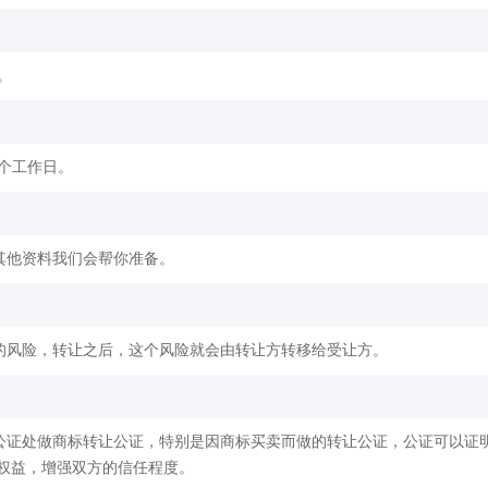
。
2个工作日。
其他资料我们会帮你准备。
的风险，转让之后，这个风险就会由转让方转移给受让方。
公证处做商标转让公证，特别是因商标买卖而做的转让公证，公证可以证
权益，增强双方的信任程度。