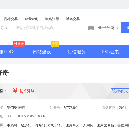
商标交易
企业查询
域名注册
域名交易
查询
全部分类
Ai神器
免费
能LOGO
网站建设
短信服务
SSL证书
舒奇
￥3,499
格：
该持有人
类：
第05类-医药
注册号：
79778802
有效期限：
2024-1
组：
0501 0502 0504 0505 0506
围：
中药材；退热剂；消毒剂；护肤药剂；医用膏药；人用药；医用营养品；兽医用