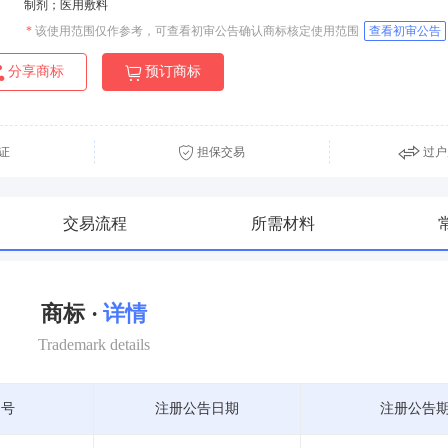
制剂；医用敷料
*
该使用范围仅作参考，可查看初审公告确认商标核定使用范围
查看初审公告
分享商标
预订商标
证
担保交易
过户
交易流程
所需材料
商标 ·
详情
Trademark details
期号
注册公告日期
注册公告