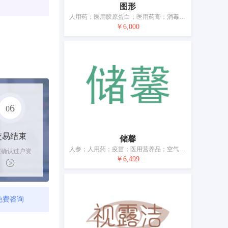
图形
人用药；医用胶原蛋白；医用药膏；消毒剂；维生素C制剂；维生素制剂；维生素补充片；膏剂；补药；贴剂
￥6,000
6
0
交易结束
储馨
人参；人用药；疫苗；医用营养品；空气除臭剂；兽医用药；除草剂；卫生护垫；牙科用橡胶；宠物尿布
家确认过户资
￥6,499
后，平台解冻
金支付卖家
免费咨询