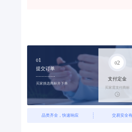
1
0
2
0
提交订单
支付定金
买家挑选商标并下单
买家需支付商标
标价的10%的购
买订金
品类齐全，快速响应
交易安全