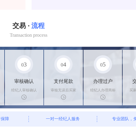
交易 ·
流程
Transaction process
3
4
5
0
0
0
审核确认
支付尾款
办理过户
经纪人审核确认
审核无误后买家
经纪人办理商标
买
商标状态
支付尾款，卖家
转让手续，交付
料
办理相关手续
相关证书
资
有保障
一对一经纪人服务
专业团队，