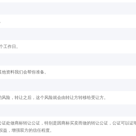
。
2个工作日。
其他资料我们会帮你准备。
的风险，转让之后，这个风险就会由转让方转移给受让方。
公证处做商标转让公证，特别是因商标买卖而做的转让公证，公证可以证
权益，增强双方的信任程度。