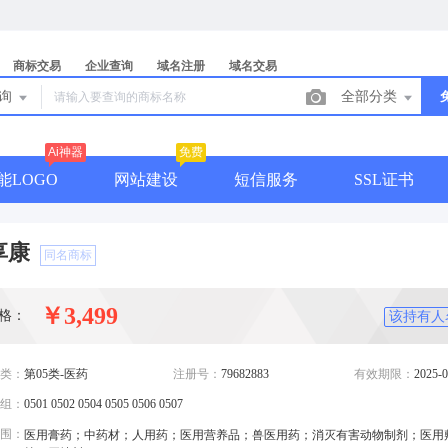
商标交易
企业查询
域名注册
域名交易
查询
全部分类
Ai神器
免费
能LOGO
网站建设
短信服务
SSL证书
享康
同名商标
￥3,499
格：
该持有人
类：
第05类-医药
注册号：
79682883
有效期限：
2025-0
组：
0501 0502 0504 0505 0506 0507
围：
医用膏药；中药材；人用药；医用营养品；兽医用药；消灭有害动物制剂；医用