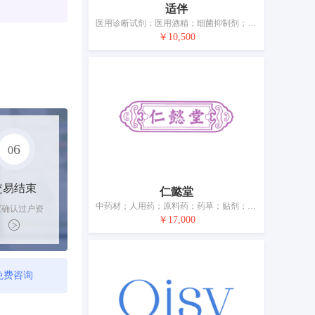
适伴
医用诊断试剂；医用酒精；细菌抑制剂；医用营养品；婴儿奶粉；净化剂；医用眼罩；婴儿尿布；消毒纸巾
￥10,500
6
0
交易结束
仁懿堂
中药材；人用药；原料药；药草；贴剂；兽医用药；医用敷料
家确认过户资
￥17,000
后，平台解冻
金支付卖家
免费咨询