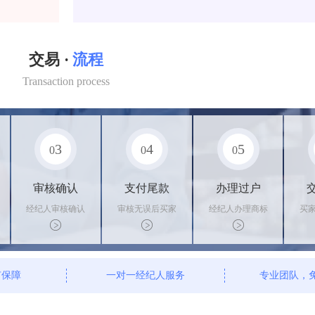
交易 ·
流程
Transaction process
3
4
5
0
0
0
审核确认
支付尾款
办理过户
经纪人审核确认
审核无误后买家
经纪人办理商标
买
商标状态
支付尾款，卖家
转让手续，交付
料
办理相关手续
相关证书
资
有保障
一对一经纪人服务
专业团队，