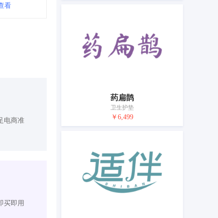
查看
药扁鹊
卫生护垫
￥6,499
足电商准
即买即用