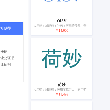
OISV
人用药；减肥药；补药；医用营养品；营养补充剂；兽医用药；驱虫用香；卫生巾；婴儿尿裤；宠物尿布
后可获得
￥14,000
注册证
转让公证书
转让证明
荷妙
人用药；减肥药；医用胶原蛋白；医用药物；医用药膏；护肤药剂；消毒剂；眼药水；药用胶囊
￥11,499