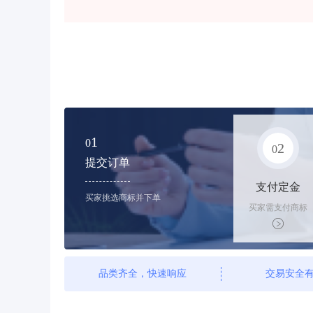
1
0
2
0
提交订单
支付定金
买家挑选商标并下单
买家需支付商标
标价的10%的购
买订金
品类齐全，快速响应
交易安全