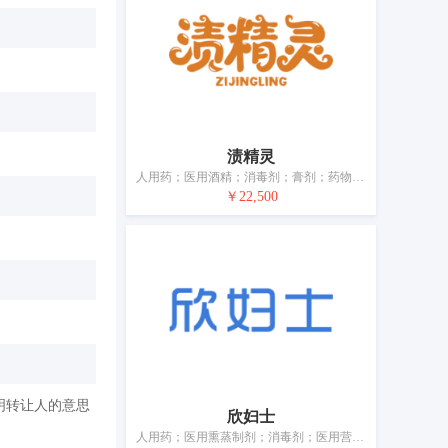
渍精灵
人用药；医用酒精；消毒剂；膏剂；药物饮料；药草；营养补充剂；灭微生物剂；浸药液的薄纸；消毒纸巾
￥22,500
明转让人的意思
欣妇士
人用药；医用熏蒸制剂；消毒剂；医用营养品；婴儿食品；卫生棉条；卫生巾；月经内裤；医用敷料；牙用光洁剂