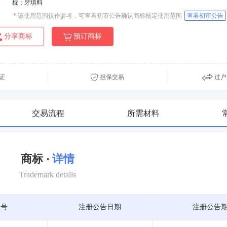
枕；牙填料
*
该使用范围仅作参考，可查看初审公告确认商标核定使用范围
查看初审公告
分享商标
预订商标
证
担保交易
过户
交易流程
所需材料
商标 ·
详情
Trademark details
期号
注册公告日期
注册公告