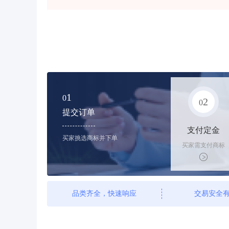
1
0
2
0
提交订单
支付定金
买家挑选商标并下单
买家需支付商标
标价的10%的购
买订金
品类齐全，快速响应
交易安全