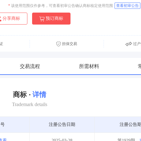
*
该使用范围仅作参考，可查看初审公告确认商标核定使用范围
查看初审公告
分享商标
预订商标
证
担保交易
过户
交易流程
所需材料
商标 ·
详情
Trademark details
期号
注册公告日期
注册公告
查看
2025-03-28
第1929期