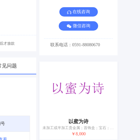
在线咨询
微信咨询
后才放款
联系电话：0591-88080670
常见问题
以蜜为诗
期号
未加工或半加工贵金属；首饰盒；宝石；戒指（首饰）；手镯（首饰）；珠宝首饰；耳环；银制工艺品；项链（首饰）；手表
￥8,000
查看