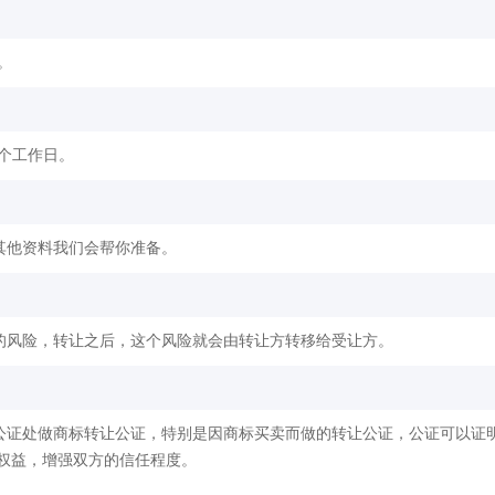
。
2个工作日。
其他资料我们会帮你准备。
的风险，转让之后，这个风险就会由转让方转移给受让方。
公证处做商标转让公证，特别是因商标买卖而做的转让公证，公证可以证
权益，增强双方的信任程度。