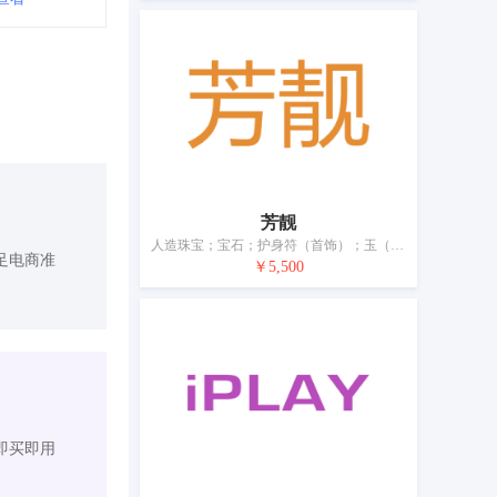
芳靓
人造珠宝；宝石；护身符（首饰）；玉（珠宝）；珠宝首饰；翡翠；胸针（首饰）；钥匙链用小饰物；首饰用小饰物；首饰配件
足电商准
￥5,500
即买即用