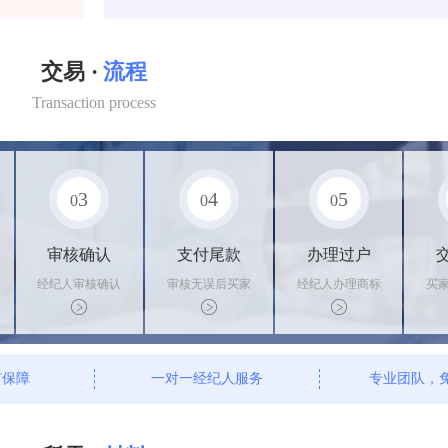
交易 ·
流程
Transaction process
3
4
5
0
0
0
审核确认
支付尾款
办理过户
经纪人审核确认
审核无误后买家
经纪人办理商标
买
商标状态
支付尾款，卖家
转让手续，交付
料
办理相关手续
相关证书
资
有保障
一对一经纪人服务
专业团队，