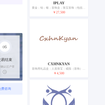
IPLAY
黄金；铂；银；首饰盒；珠宝首饰（包括仿真珠宝首饰和塑料首饰）；玉雕首饰；钻石首饰；表盒（礼品）；手表；表
￥27,500
6
0
交易结束
CXHNKYAN
家确认过户资
首饰用礼品盒；人造珠宝；戒指（首饰）；玉雕艺术品；珠宝首饰；钥匙圈（带小饰物或短链饰物的扣环）；银制工艺品；首饰配件；表；钟
后，平台解冻
￥4,500
金支付卖家
免费咨询