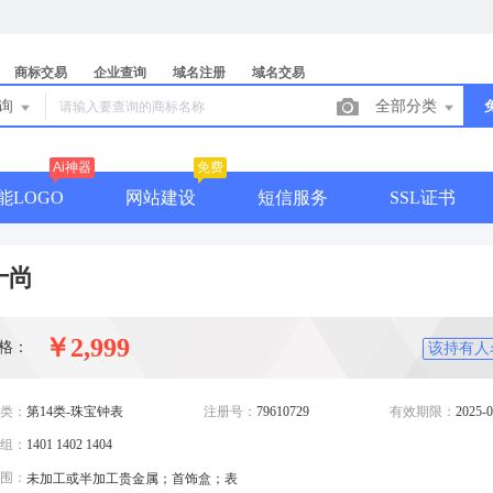
商标交易
企业查询
域名注册
域名交易
查询
全部分类
Ai神器
免费
能LOGO
网站建设
短信服务
SSL证书
十尚
￥2,999
格：
该持有人
类：
第14类-珠宝钟表
注册号：
79610729
有效期限：
2025-0
组：
1401 1402 1404
围：
未加工或半加工贵金属；首饰盒；表