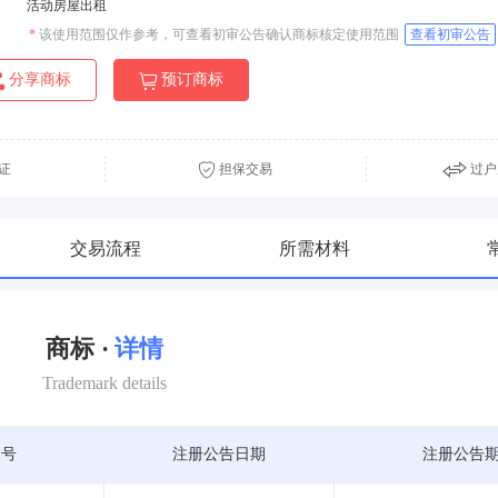
活动房屋出租
*
该使用范围仅作参考，可查看初审公告确认商标核定使用范围
查看初审公告
分享商标
预订商标
证
担保交易
过户
交易流程
所需材料
商标 ·
详情
Trademark details
期号
注册公告日期
注册公告