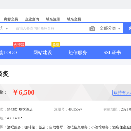
商标交易
企业查询
域名注册
域名交易
查询
全部分类
Ai神器
免费
能LOGO
网站建设
短信服务
SSL证书
极炙
￥6,500
格：
该持有人
类：
第43类-餐饮酒店
注册号：
48835597
有效期限：
2021-0
组：
4301 4302
围：
酒吧服务；咖啡馆；饭店；自助餐厅；酒吧信息服务；小酒馆服务；酒店住宿服