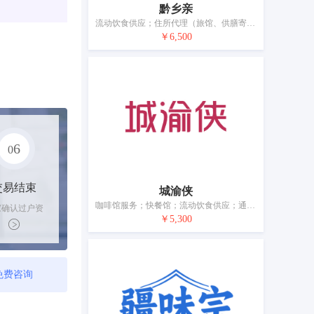
黔乡亲
流动饮食供应；住所代理（旅馆、供膳寄宿处）；备办宴席；外卖餐厅服务；拉面馆；咖啡馆；茶馆；酒吧服务；餐厅；饭店
￥6,500
6
0
交易结束
城渝侠
咖啡馆服务；快餐馆；流动饮食供应；通过互联网预订临时住宿处；酒店提供的餐饮供应服务；餐厅；餐馆信息服务；提供野营场地设施；动物寄养；出租椅子、桌子、桌布和玻璃器皿
家确认过户资
￥5,300
后，平台解冻
金支付卖家
免费咨询