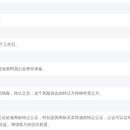
。
2个工作日。
其他资料我们会帮你准备。
的风险，转让之后，这个风险就会由转让方转移给受让方。
公证处做商标转让公证，特别是因商标买卖而做的转让公证，公证可以证
权益，增强双方的信任程度。