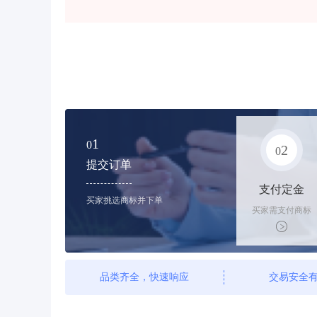
1
0
2
0
提交订单
支付定金
买家挑选商标并下单
买家需支付商标
标价的10%的购
买订金
品类齐全，快速响应
交易安全