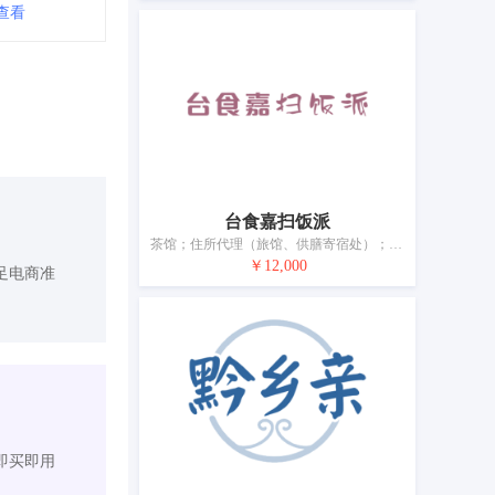
查看
台食嘉扫饭派
茶馆；住所代理（旅馆、供膳寄宿处）；备办宴席；快餐馆；流动饮食供应；咖啡馆；酒吧服务；预订临时住所；餐馆；饭店
￥12,000
足电商准
即买即用