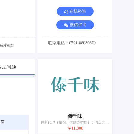
在线咨询
微信咨询
联系电话：0591-88080670
后才放款
常见问题
傣千味
期号
住所代理（旅馆、供膳寄宿处）；假日野营住宿服务；咖啡馆；快餐馆；流动饮食供应；私人厨师服务；茶馆；酒吧服务；食物点评服务（提供有关食物和饮料的信息）；餐厅
￥11,300