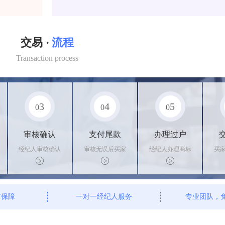
交易 ·
流程
Transaction process
3
4
5
0
0
0
审核确认
支付尾款
办理过户
经纪人审核确认
审核无误后买家
经纪人办理商标
买
商标状态
支付尾款，卖家
转让手续，交付
料
办理相关手续
相关证书
资
有保障
一对一经纪人服务
专业团队，