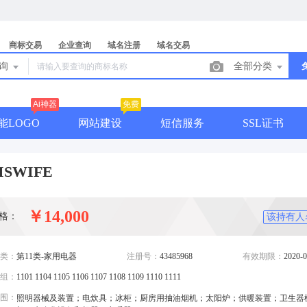
商标交易
企业查询
域名注册
域名交易
查询
全部分类
Ai神器
免费
能LOGO
网站建设
短信服务
SSL证书
ISWIFE
￥14,000
格：
该持有人
类：
第11类-家用电器
注册号：
43485968
有效期限：
2020-0
组：
1101 1104 1105 1106 1107 1108 1109 1110 1111
围：
照明器械及装置；电炊具；冰柜；厨房用抽油烟机；太阳炉；供暖装置；卫生器