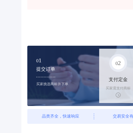
1
0
2
0
提交订单
支付定金
买家挑选商标并下单
买家需支付商标
标价的10%的购
买订金
品类齐全，快速响应
交易安全