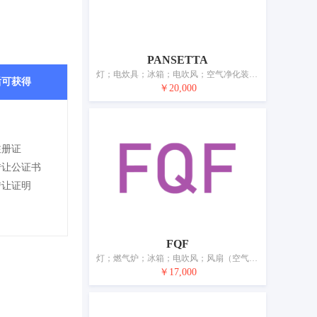
PANSETTA
灯；电炊具；冰箱；电吹风；空气净化装置和机器；供水设备；龙头；抽水马桶；水净化装置；电暖器
后可获得
￥20,000
注册证
转让公证书
转让证明
FQF
灯；燃气炉；冰箱；电吹风；风扇（空气调节）；加热装置；龙头；抽水马桶；水净化装置；电暖器
￥17,000