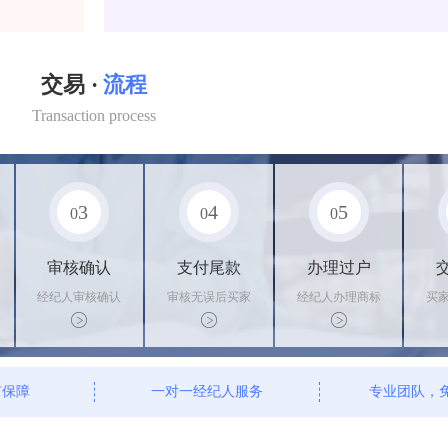
交易 ·
流程
Transaction process
3
4
5
0
0
0
审核确认
支付尾款
办理过户
经纪人审核确认
审核无误后买家
经纪人办理商标
买
商标状态
支付尾款，卖家
转让手续，交付
料
办理相关手续
相关证书
资
有保障
一对一经纪人服务
专业团队，