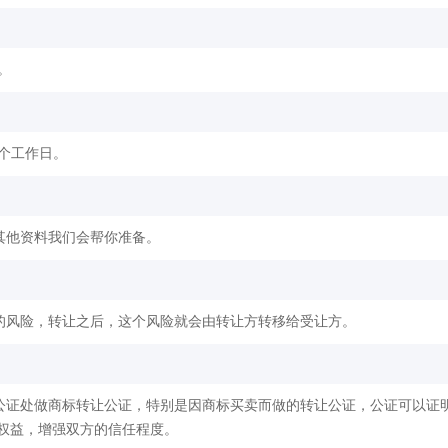
。
2个工作日。
其他资料我们会帮你准备。
的风险，转让之后，这个风险就会由转让方转移给受让方。
公证处做商标转让公证，特别是因商标买卖而做的转让公证，公证可以证
权益，增强双方的信任程度。