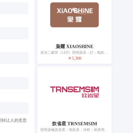
枭耀 XIAOSHINE
发光二极管（LED）照明器具；灯；电炊具；冰箱；冷冻设备和机器；空气调节设备；供水设备；水族池加热器；卫生器械和设备；淋浴器
￥5,300
明转让人的意思
炊省星 TRNSEMSIM
照明器械及装置；电炊具；冰柜；厨房用抽油烟机；太阳炉；太阳能热水器；卫生器械和设备；饮水机；消毒碗柜；电暖器