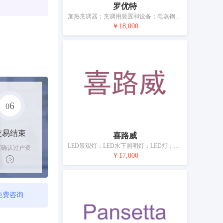
罗优特
加热烹调器；烹调用装置和设备；电蒸锅；冷冻设备和装置；冷藏展示柜；空气调节设备；加热装置；供暖装置；消毒设备；电暖器
￥18,000
6
0
交易结束
喜路威
LED景观灯；LED水下照明灯；LED灯；太阳能灯；汽车灯；灯；空气净化用杀菌灯；路灯；吊扇；风扇（空气调节）
家确认过户资
￥17,000
后，平台解冻
金支付卖家
免费咨询