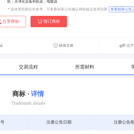
机；水净化设备和机器；电暖器
*
该使用范围仅作参考，可查看初审公告确认商标核定使用范围
查看初审公告
分享商标
预订商标
证
担保交易
过户
交易流程
所需材料
商标 ·
详情
Trademark details
期号
注册公告日期
注册公告