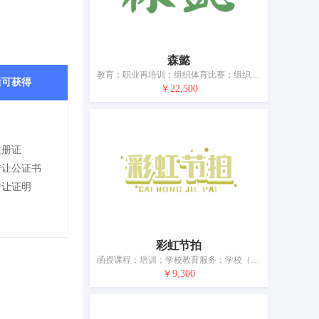
森懿
教育；职业再培训；组织体育比赛；组织教育或娱乐竞赛；出借书籍的图书馆；提供在线电子出版物（非下载）；健身指导课程；在计算机网络上提供在线游戏；导游服务；翻译
后可获得
￥22,500
注册证
转让公证书
转让证明
彩虹节拍
函授课程；培训；学校教育服务；学校（教育）；幼儿园；教育；出借书籍的图书馆；书籍出版；文字出版（广告宣传文本除外）；电子书籍和杂志的在线出版
￥9,300