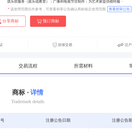
俱乐部服务（娱乐或教育）；广播和电视节目制作；为艺术家提供模特服···
*
该使用范围仅作参考，可查看初审公告确认商标核定使用范围
查看初审公告
分享商标
预订商标
证
担保交易
过户
交易流程
所需材料
商标 ·
详情
Trademark details
期号
注册公告日期
注册公告