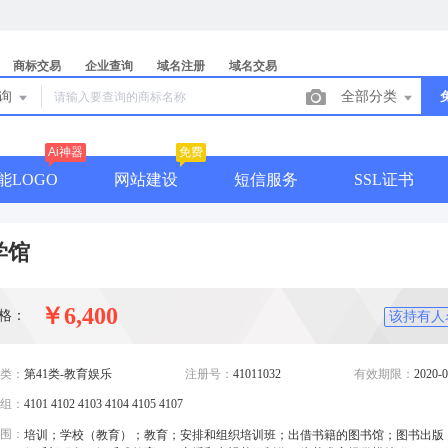
商标交易
企业查询
域名注册
域名交易
查询
全部分类
Ai神器
免费
能LOGO
网站建设
短信服务
SSL证书
学馆
￥6,400
格：
该持有人
类：
第41类-教育娱乐
注册号：
41011032
有效期限：
2020-0
组：
4101 4102 4103 4104 4105 4107
围：
培训；学校（教育）；教育；安排和组织培训班；出借书籍的图书馆；图书出版