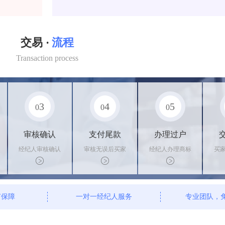
交易 ·
流程
Transaction process
3
4
5
0
0
0
审核确认
支付尾款
办理过户
经纪人审核确认
审核无误后买家
经纪人办理商标
买
商标状态
支付尾款，卖家
转让手续，交付
料
办理相关手续
相关证书
资
有保障
一对一经纪人服务
专业团队，