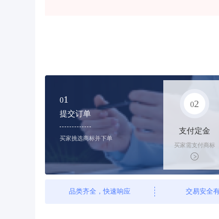
1
0
2
0
提交订单
支付定金
买家挑选商标并下单
买家需支付商标
标价的10%的购
买订金
品类齐全，快速响应
交易安全