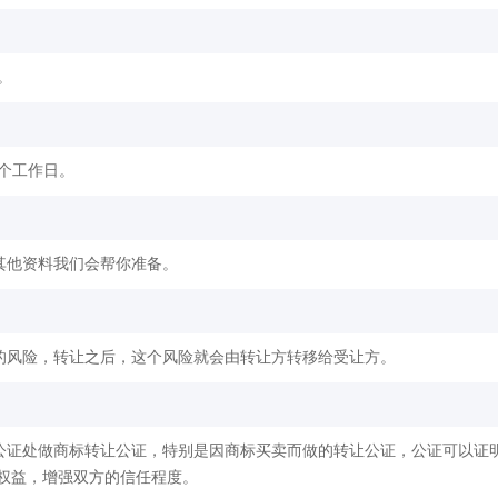
。
2个工作日。
其他资料我们会帮你准备。
的风险，转让之后，这个风险就会由转让方转移给受让方。
公证处做商标转让公证，特别是因商标买卖而做的转让公证，公证可以证
权益，增强双方的信任程度。