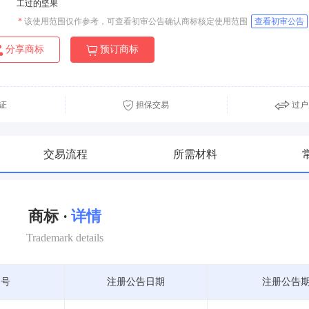
工过的坚果
*
该使用范围仅作参考，可查看初审公告确认商标核定使用范围
查看初审公告
分享商标
预订商标
证
担保交易
过户
交易流程
所需材料
商标 ·
详情
Trademark details
期号
注册公告日期
注册公告