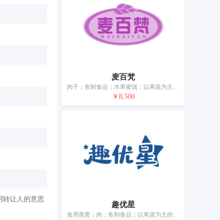
麦百梵
肉干；鱼制食品；水果蜜饯；以果蔬为主的零食小吃；腌制蔬菜；酸奶；食用油；加工过的坚果；干食用菌；豆腐制品
￥8,500
明转让人的意思
趣优星
食用燕窝；肉；鱼制食品；以果蔬为主的零食小吃；水果蜜饯；蛋；食用调和油；果冻；加工过的坚果；干食用菌