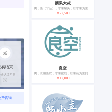
摘果大叔
肉；鱼（非活）；水果罐头；以水果为主的零食小吃；腌制蔬菜；蛋；牛奶制品；食用油；加工过的坚果；豆腐制品
￥22,500
6
0
交易结束
良空
肉；食用鱼胶；水果蜜饯；以果蔬为主的零食小吃；腌制蔬菜；酸奶；食用油；加工过的坚果；干食用菌；豆腐制品
家确认过户资
￥12,000
后，平台解冻
金支付卖家
免费咨询