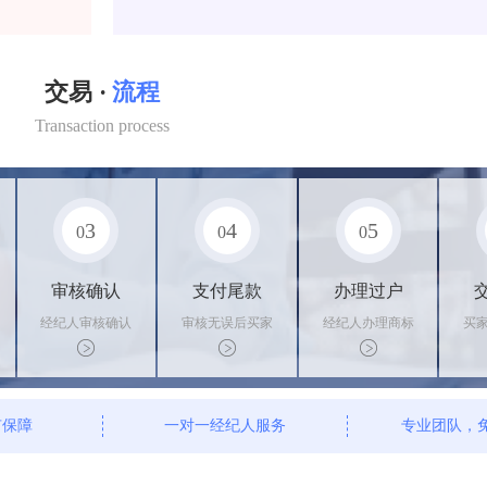
交易 ·
流程
Transaction process
3
4
5
0
0
0
审核确认
支付尾款
办理过户
经纪人审核确认
审核无误后买家
经纪人办理商标
买
商标状态
支付尾款，卖家
转让手续，交付
料
办理相关手续
相关证书
资
有保障
一对一经纪人服务
专业团队，