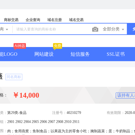
商标交易
企业查询
域名注册
域名交易
查询
全部分类
Ai神器
免费
能LOGO
网站建设
短信服务
SSL证书
燕
同名商标
￥14,000
格：
该持有人
类：
第29类-食品
注册号：
40210279
有效期限：
2020-0
组：
2901 2902 2904 2905 2906 2907 2908 2910 2911
围：
肉；食用燕窝；鱼制食品；以果蔬为主的零食小吃；腌制蔬菜；蛋；牛奶制品；