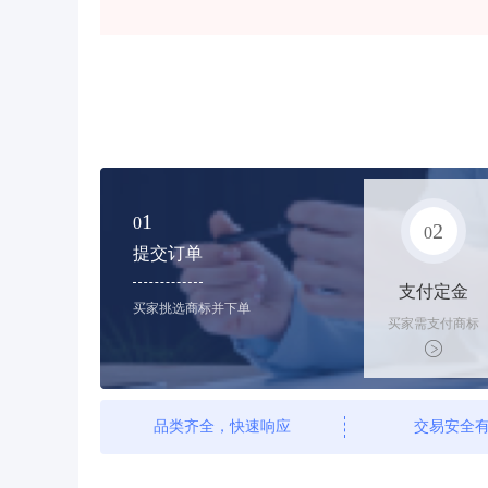
1
0
2
0
提交订单
支付定金
买家挑选商标并下单
买家需支付商标
标价的10%的购
买订金
品类齐全，快速响应
交易安全