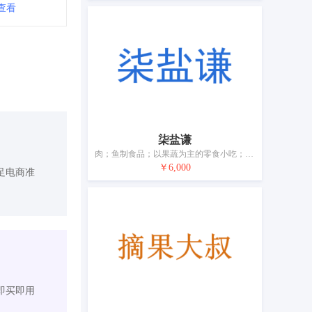
查看
柒盐谦
肉；鱼制食品；以果蔬为主的零食小吃；水果果酱；汤；蛋；奶昔；食用油；烹饪用果胶；豆腐制品
￥6,000
足电商准
即买即用