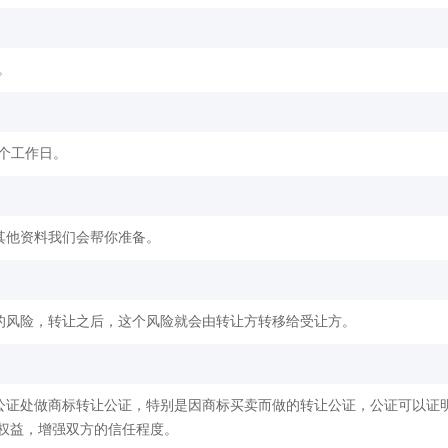
。
2个工作日。
其他资料我们会帮你准备。
的风险，转让之后，这个风险就会由转让方转移给受让方。
公证处做商标转让公证，特别是因商标买卖而做的转让公证，公证可以证
权益，增强双方的信任程度。