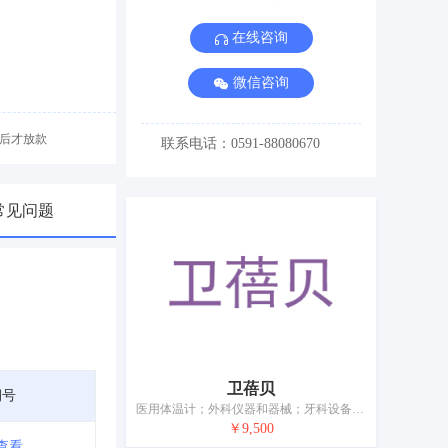
在线咨询
微信咨询
后才放款
联系电话：0591-88080670
常见问题
卫蓓贝
期号
医用体温计；外科仪器和器械；牙科设备和仪器；理疗设备；助听器；口罩；奶瓶；避孕套；植发用毛发；缝合材料
￥9,500
查看