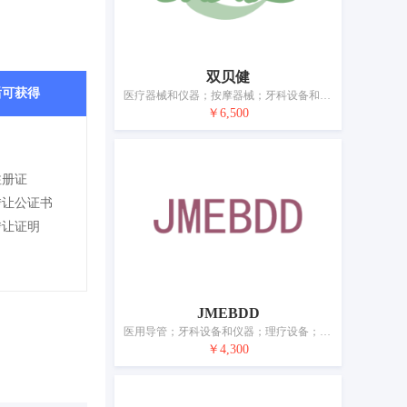
双贝健
后可获得
医疗器械和仪器；按摩器械；牙科设备和仪器；理疗设备；医用冷敷贴；口罩；奶瓶；避孕套；人造外科移植物；矫形用物品
￥6,500
注册证
转让公证书
转让证明
JMEBDD
医用导管；牙科设备和仪器；理疗设备；助听器；奶瓶；避孕套；假肢；矫形用物品；缝合材料；缝合用线
￥4,300