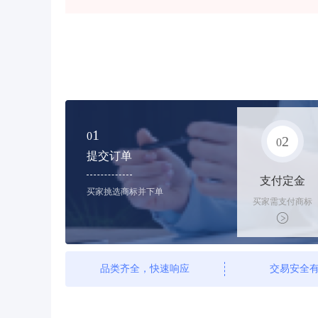
1
0
2
0
提交订单
支付定金
买家挑选商标并下单
买家需支付商标
标价的10%的购
买订金
品类齐全，快速响应
交易安全