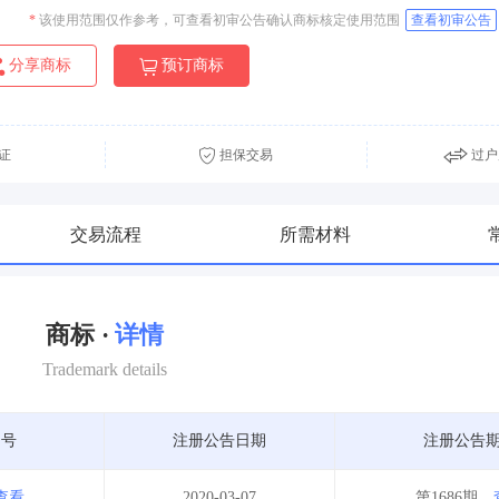
*
该使用范围仅作参考，可查看初审公告确认商标核定使用范围
查看初审公告
分享商标
预订商标
证
担保交易
过户
交易流程
所需材料
商标 ·
详情
Trademark details
期号
注册公告日期
注册公告
查看
2020-03-07
第1686期