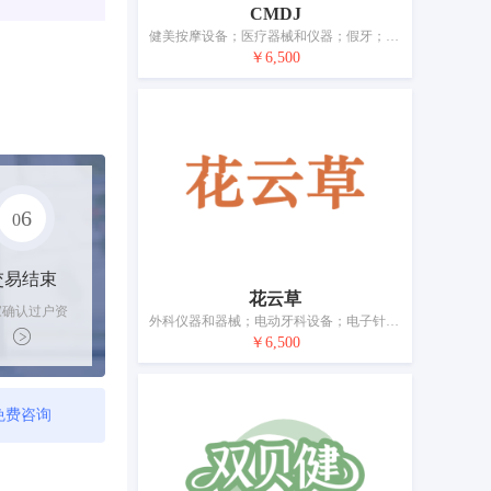
CMDJ
健美按摩设备；医疗器械和仪器；假牙；电疗器械；口罩；奶瓶；避孕套；假肢；支撑绷带；线（外科用）
￥6,500
6
0
交易结束
花云草
家确认过户资
外科仪器和器械；电动牙科设备；电子针灸仪；助听器；婴儿安抚奶嘴用带链夹；避孕套；假肢；下腹托带；拐杖；缝合材料
后，平台解冻
￥6,500
金支付卖家
免费咨询