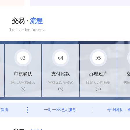
交易 ·
流程
Transaction process
3
4
5
0
0
0
审核确认
支付尾款
办理过户
经纪人审核确认
审核无误后买家
经纪人办理商标
买
商标状态
支付尾款，卖家
转让手续，交付
料
办理相关手续
相关证书
资
有保障
一对一经纪人服务
专业团队，