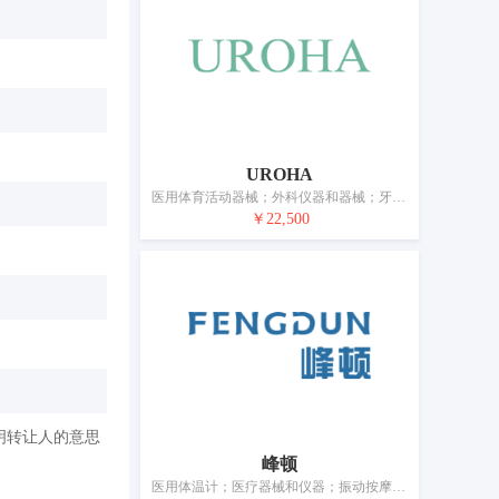
UROHA
医用体育活动器械；外科仪器和器械；牙科设备和仪器；电疗器械；医用床；奶瓶；性玩具；假肢；弹性绷带；线（外科用）
￥22,500
明转让人的意思
峰顿
医用体温计；医疗器械和仪器；振动按摩器；艾灸器；血压计；医用冷敷贴；口罩；性玩具；避孕套；矫形用物品