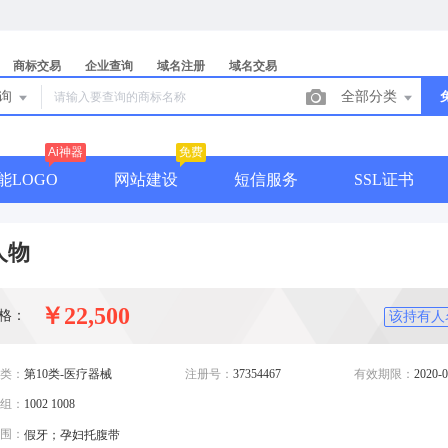
商标交易
企业查询
域名注册
域名交易
查询
全部分类
Ai神器
免费
能LOGO
网站建设
短信服务
SSL证书
人物
￥22,500
格：
该持有人
类：
第10类-医疗器械
注册号：
37354467
有效期限：
2020-0
组：
1002 1008
围：
假牙；孕妇托腹带