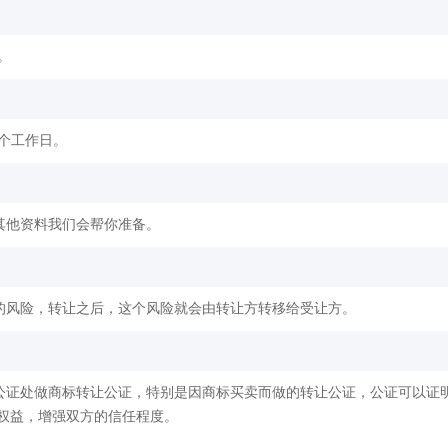
。
2个工作日。
其他资料我们会帮你准备。
的风险，转让之后，这个风险就会由转让方转移给受让方。
公证处做商标转让公证，特别是因商标买卖而做的转让公证，公证可以证
权益，增强双方的信任程度。