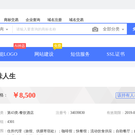
商标交易
企业查询
域名注册
域名交易
查询
全部分类
Ai神器
免费
能LOGO
网站建设
短信服务
SSL证书
味人生
￥8,500
格：
该持有人
类：
第43类-餐饮酒店
注册号：
34039830
有效期限：
2019-0
组：
4301
围：
住所代理（旅馆、供膳寄宿处）；咖啡馆；快餐馆；流动饮食供应；自助餐厅；