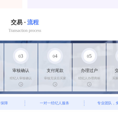
交易 ·
流程
Transaction process
3
4
5
0
0
0
审核确认
支付尾款
办理过户
经纪人审核确认
审核无误后买家
经纪人办理商标
买
商标状态
支付尾款，卖家
转让手续，交付
料
办理相关手续
相关证书
资
有保障
一对一经纪人服务
专业团队，