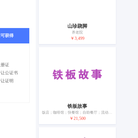
山珍跷脚
养老院
后可获得
￥3,499
注册证
转让公证书
转让证明
铁板故事
饭店；咖啡馆；快餐馆；自助餐厅；流动饮食供应；提供野营场地设施；养老院；日间托儿所（看孩子）；动物寄养；出租椅子、桌子、桌布和玻璃器皿
￥21,500