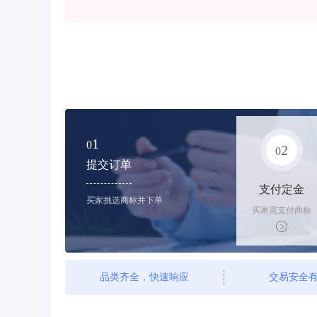
1
0
2
0
提交订单
支付定金
买家挑选商标并下单
买家需支付商标
标价的10%的购
买订金
品类齐全，快速响应
交易安全