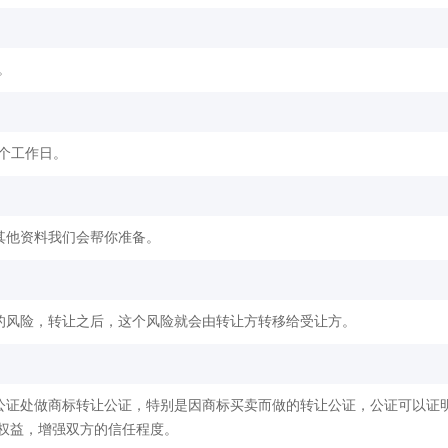
。
2个工作日。
其他资料我们会帮你准备。
的风险，转让之后，这个风险就会由转让方转移给受让方。
公证处做商标转让公证，特别是因商标买卖而做的转让公证，公证可以证
权益，增强双方的信任程度。