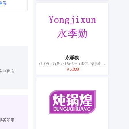
查看
永季勋
外卖餐厅服务；住所代理（旅馆、供膳寄宿处）；餐厅；茶馆；餐馆；提供野营场地设施；养老院；日间托儿所（看孩子）；动物寄养；出租椅子、桌子、桌布和玻璃器皿
￥3,800
足电商准
即买即用