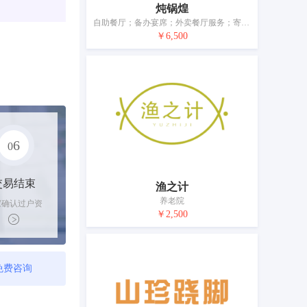
炖锅煌
自助餐厅；备办宴席；外卖餐厅服务；寄宿处；快餐馆；流动饮食供应；餐厅；餐馆；饭店；饭店食宿服务
￥6,500
6
0
交易结束
渔之计
养老院
家确认过户资
￥2,500
后，平台解冻
金支付卖家
免费咨询