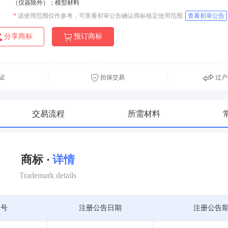
（仪器除外）；模型材料
*
该使用范围仅作参考，可查看初审公告确认商标核定使用范围
查看初审公告
分享商标
预订商标
证
担保交易
过户
交易流程
所需材料
商标 ·
详情
Trademark details
期号
注册公告日期
注册公告