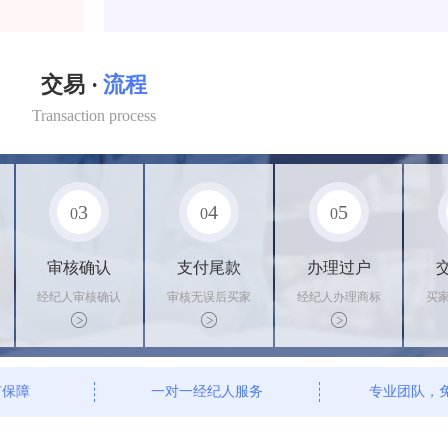
交易 ·
流程
Transaction process
3
4
5
0
0
0
审核确认
支付尾款
办理过户
经纪人审核确认
审核无误后买家
经纪人办理商标
买
商标状态
支付尾款，卖家
转让手续，交付
料
办理相关手续
相关证书
资
有保障
一对一经纪人服务
专业团队，