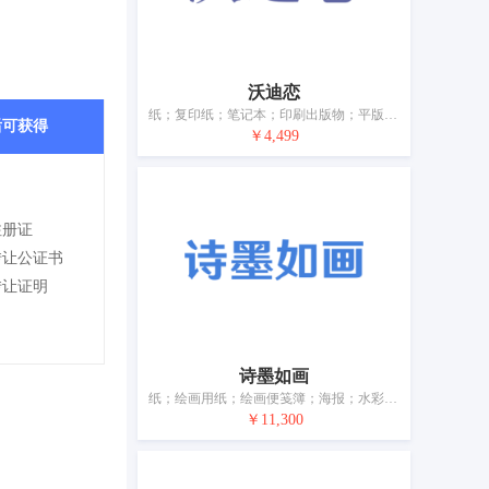
沃迪恋
纸；复印纸；笔记本；印刷出版物；平版印刷工艺品；包装纸；办公室用封口机；文件夹（文具）；笔（办公用品）；电脑打印机用墨带
后可获得
￥4,499
注册证
转让公证书
转让证明
诗墨如画
纸；绘画用纸；绘画便笺簿；海报；水彩画；油画；模绘板盒；文具；画家用刷（画笔）；绘画板
￥11,300