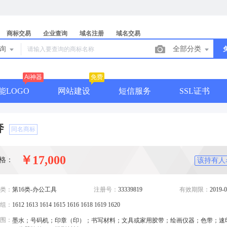
商标交易
企业查询
域名注册
域名交易
查询
全部分类
Ai神器
免费
能LOGO
网站建设
短信服务
SSL证书
奔
同名商标
￥17,000
格：
该持有人
类：
第16类-办公工具
注册号：
33339819
有效期限：
2019-0
组：
1612 1613 1614 1615 1616 1618 1619 1620
围：
墨水；号码机；印章（印）；书写材料；文具或家用胶带；绘画仪器；色带；速