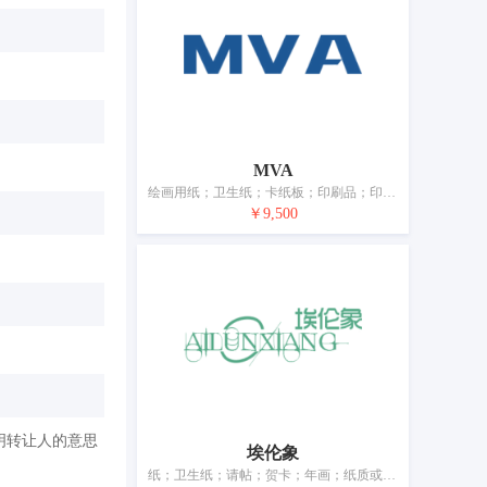
MVA
绘画用纸；卫生纸；卡纸板；印刷品；印刷出版物；图画；纸制或塑料制垃圾袋；家具除外的办公必需品；封口印章；笔
￥9,500
明转让人的意思
埃伦象
纸；卫生纸；请帖；贺卡；年画；纸质或塑料垃圾袋；书籍装订装置和机器（办公设备）；文具；笔（办公用品）；文具用胶带