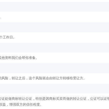
。
2个工作日。
其他资料我们会帮你准备。
的风险，转让之后，这个风险就会由转让方转移给受让方。
公证处做商标转让公证，特别是因商标买卖而做的转让公证，公证可以证
权益，增强双方的信任程度。