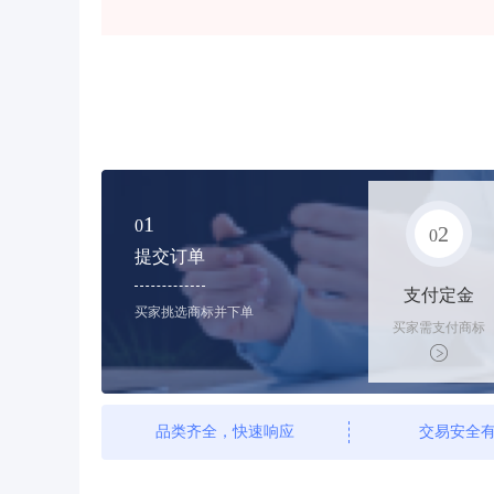
1
0
2
0
提交订单
支付定金
买家挑选商标并下单
买家需支付商标
标价的10%的购
买订金
品类齐全，快速响应
交易安全