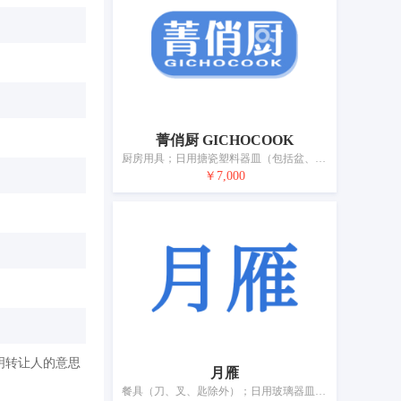
菁俏厨 GICHOCOOK
厨房用具；日用搪瓷塑料器皿（包括盆、碗、盘、壶、杯）；日用玻璃器皿（包括杯、盘、壶、缸）；日用瓷器（包括盆、碗、盘、壶、餐具、缸、坛、罐）；水晶工艺品；茶具（餐具）；洗衣用晾衣架；刷子；电动牙刷；食物保温容器
￥7,000
明转让人的意思
月雁
餐具（刀、叉、匙除外）；日用玻璃器皿（包括杯、盘、壶、缸）；家庭用陶瓷制品；手动磨咖啡器；洒水设备；电动梳子；牙刷；专用化妆包；保温袋；家养宠物用笼子