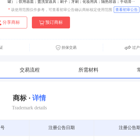
罐）；饮用器皿；盥洗室器具；刷子；牙刷；化妆用具；隔热容器；手动清···
*
该使用范围仅作参考，可查看初审公告确认商标核定使用范围
查看初审公告
分享商标
预订商标
证
担保交易
过户
交易流程
所需材料
商标 ·
详情
Trademark details
期号
注册公告日期
注册公告