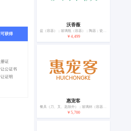
沃香薇
盆（容器）；玻璃瓶（容器）；陶器；瓷器装饰品；饮用器皿；纸巾盒；梳；牙刷；化妆用具；清洁用布
后可获得
￥4,499
注册证
转让公证书
转让证明
惠宠客
餐具（刀、叉、匙除外）；玻璃杯（容器）；家庭用陶瓷制品；饮用器皿；纸巾盒；宠物用刷；牙签；食物保温容器；厨房用擦垫；家养宠物用笼子
￥5,700