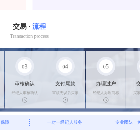
交易 ·
流程
Transaction process
3
4
5
0
0
0
审核确认
支付尾款
办理过户
经纪人审核确认
审核无误后买家
经纪人办理商标
买
商标状态
支付尾款，卖家
转让手续，交付
料
办理相关手续
相关证书
资
有保障
一对一经纪人服务
专业团队，