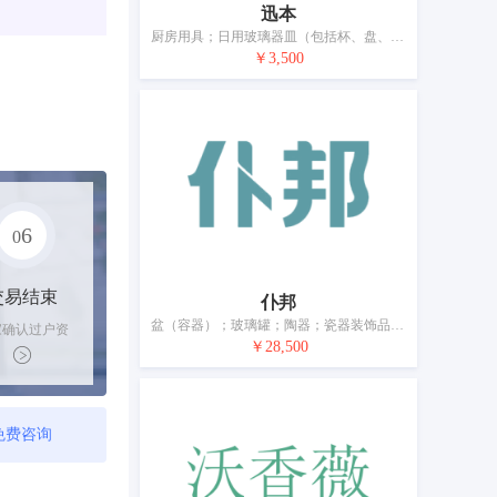
迅本
厨房用具；日用玻璃器皿（包括杯、盘、壶、缸）；瓷器；茶具（餐具）；盥洗室器具；刷子；牙刷；化妆用具；制冰和冷饮的金属容器；清扫器
￥3,500
6
0
交易结束
仆邦
盆（容器）；玻璃罐；陶器；瓷器装饰品；茶具（餐具）；婴儿充气浴盆；刷子；牙刷；牙签；化妆用具；隔热容器；扫帚；装饰用玻璃粉；室内植物培养箱；除蚊器
家确认过户资
￥28,500
后，平台解冻
金支付卖家
免费咨询