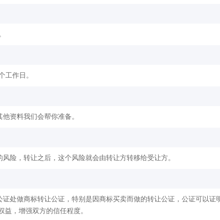
。
2个工作日。
其他资料我们会帮你准备。
的风险，转让之后，这个风险就会由转让方转移给受让方。
公证处做商标转让公证，特别是因商标买卖而做的转让公证，公证可以证
权益，增强双方的信任程度。