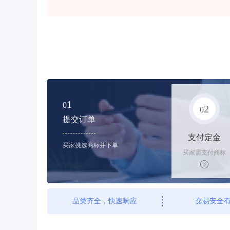
1
0
2
0
提交订单
支付定金
买家挑选商标并下单
买家需支付商标
标价的10%的购
买订金
品类齐全，快速响应
交易安全