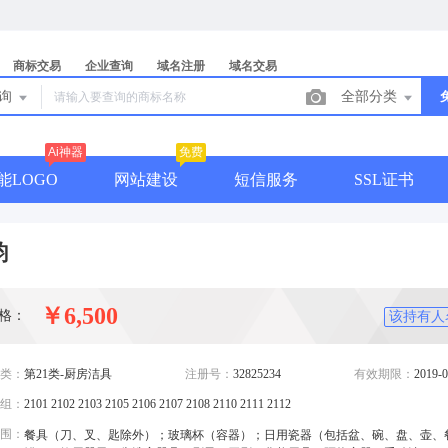
商标交易
企业查询
域名注册
域名交易
查询
全部分类
Ai神器
免费
能LOGO
网站建设
短信服务
SSL证书
韵
￥6,500
格：
该持有人
类：
第21类-厨房洁具
注册号：
32825234
有效期限：
2019-0
组：
2101 2102 2103 2105 2106 2107 2108 2110 2111 2112
围：
餐具（刀、叉、匙除外）；玻璃杯（容器）；日用瓷器（包括盆、碗、盘、壶、