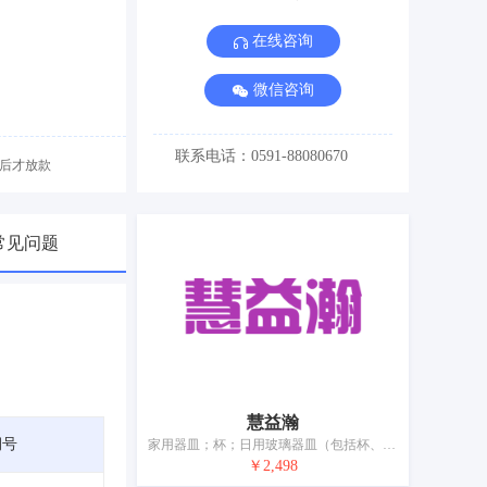
在线咨询
微信咨询
联系电话：0591-88080670
后才放款
常见问题
慧益瀚
期号
家用器皿；杯；日用玻璃器皿（包括杯、盘、壶、缸）；日用瓷器（包括盆、碗、盘、壶、餐具、缸、坛、罐）；瓷、陶瓷、陶土、赤陶或玻璃制艺术品；茶具（餐具）；茶壶；饮用器皿；香炉；水晶（玻璃制品）
￥2,498