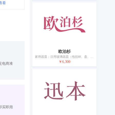
查看
欧泊杉
家用器皿；日用玻璃器皿（包括杯、盘、壶、缸）；家庭用陶瓷制品；饮用器皿；衣服撑架；刷子；牙刷；化妆用具；保温瓶
￥6,300
足电商准
即买即用