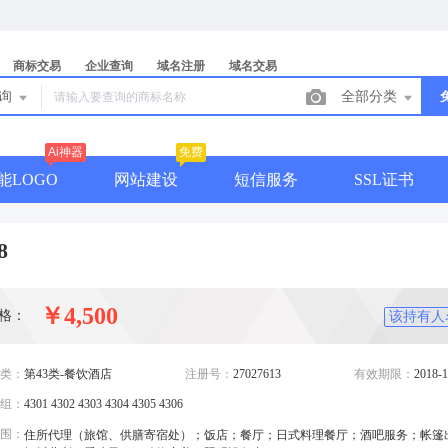
商标交易
企业查询
域名注册
域名交易
查询
全部分类
Ai神器
免费
能LOGO
网站建设
短信服务
SSL证书
8
￥4,500
格：
该持有人
类：
第43类-餐饮酒店
注册号：
27027613
有效期限：
2018-1
组：
4301 4302 4303 4304 4305 4306
围：
住所代理（旅馆、供膳寄宿处）；饭店；餐厅；日式料理餐厅；酒吧服务；帐篷