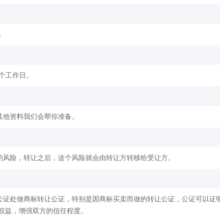
。
2个工作日。
其他资料我们会帮你准备。
的风险，转让之后，这个风险就会由转让方转移给受让方。
公证处做商标转让公证，特别是因商标买卖而做的转让公证，公证可以证
权益，增强双方的信任程度。