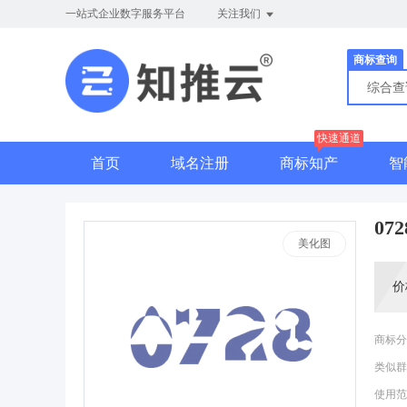
一站式企业数字服务平台
关注我们
商标查询
综合
快速通道
首页
域名注册
商标知产
智
072
美化图
价
商标分
类似群
使用范