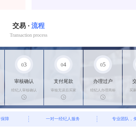
交易 ·
流程
Transaction process
3
4
5
0
0
0
审核确认
支付尾款
办理过户
经纪人审核确认
审核无误后买家
经纪人办理商标
买
商标状态
支付尾款，卖家
转让手续，交付
料
办理相关手续
相关证书
资
有保障
一对一经纪人服务
专业团队，