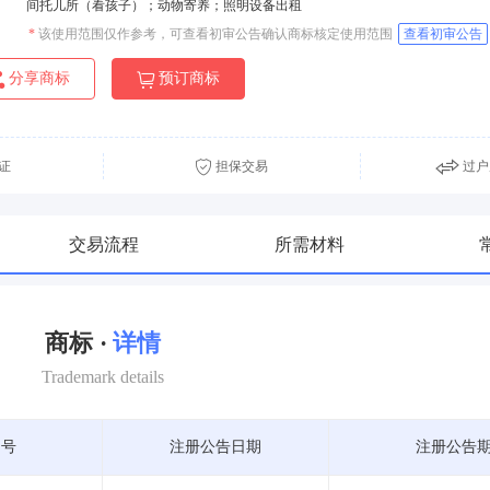
间托儿所（看孩子）；动物寄养；照明设备出租
*
该使用范围仅作参考，可查看初审公告确认商标核定使用范围
查看初审公告
分享商标
预订商标
证
担保交易
过户
交易流程
所需材料
商标 ·
详情
Trademark details
期号
注册公告日期
注册公告