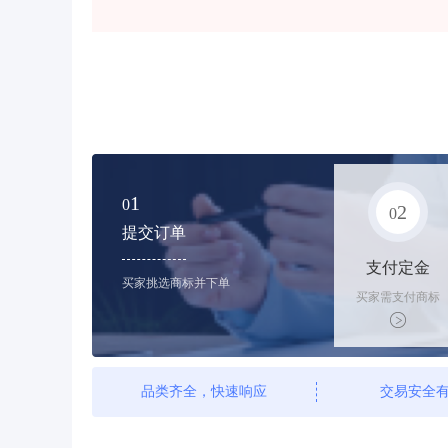
1
0
2
0
提交订单
支付定金
买家挑选商标并下单
买家需支付商标
标价的10%的购
买订金
品类齐全，快速响应
交易安全