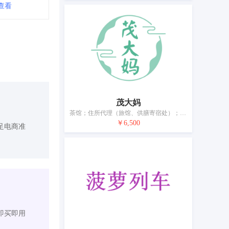
查看
茂大妈
茶馆；住所代理（旅馆、供膳寄宿处）；外卖餐厅服务；拉面馆；流动饮食供应；备办宴席；酒吧服务；餐厅；餐馆；饭店
￥6,500
足电商准
即买即用