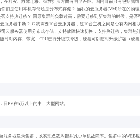
来，在容灾、故障迁移、弹性扩展方面有明显差距。国内目前只有包括我
面你们是使用本机存储还是分布式存储？ 当我的云服务器(VM)所在的物
是否支持热迁移？ 因原集群的负载过高，需要迁移到新集群的时候，是否
服务器中断？ C.我需要10台云服务器，这10台主机之间是否有内网相
我司云服务器使用分布式存储，支持故障快速切换，支持热迁移，集群热迁
随时对内存、带宽、CPU进行升级或降级，硬盘可以随时升级扩容（硬
，日PV在5万以上的中、大型网站。
台服务器建为集群，以实现负载均衡并减少单机故障率。集群中的WEB