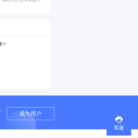
哪？
者
成为用户
客服