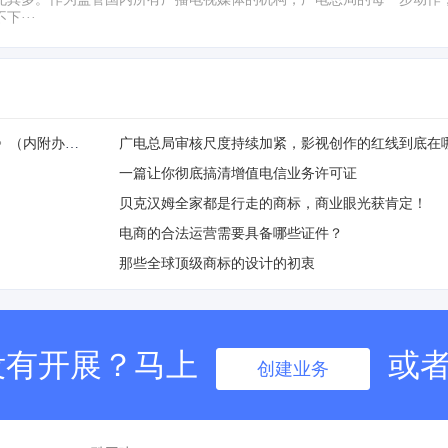
···
重磅！李克强签署国务院令公布《无证无照经营查处办法》（内附办法全文）
广电总局审核尺度持续加紧，影视创作的红线到底在
一篇让你彻底搞清增值电信业务许可证
贝克汉姆全家都是行走的商标，商业眼光获肯定！
电商的合法运营需要具备哪些证件？
那些全球顶级商标的设计的初衷
没有开展？马上
或
创建业务