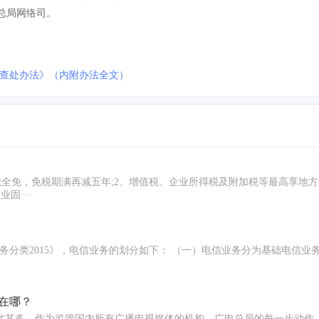
总局网络司。
查处办法》（内附办法全文）
全免，免税期满再减五年;2、增值税、企业所得税及附加税等最高享地方
固···
业务分类2015》，电信业务的划分如下： （一）电信业务分为基础电信业
在哪？
数尤其多。作为监管国内所有广播电视媒体的机构，广电总局的每一步动作