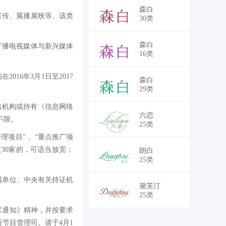
￥9,100
森白
宣传、展播展映等。该类
30类
￥9,100
森白
广播电视媒体与新兴媒体
16类
16年3月1日至2017
￥9,100
森白
29类
出机构或持有《信息网络
￥6,500
六恋
不限。
25类
理项目” 、“重点推广项
30家的，可适当放宽；
￥6,500
朗白
25类
属单位、中央有关持证机
￥6,500
黛芙汀
25类
《通知》精神，并按要求
节目管理司。请于4月1