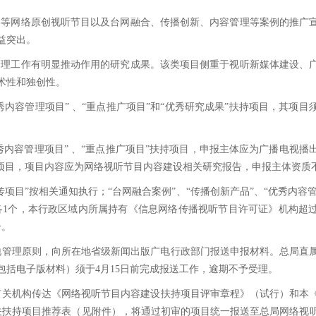
影等网络原创视听节目以及台网融合、传播创新、内容管理等案例的推广
益突出。
管理工作有明显推动作用的研究成果。该类项目侧重于视听新媒体建设、
术性和独创性。
容管理项目” 、“重点推广项目”和“优秀研究成果”扶持项目，其项目须在20
秀内容管理项目” 、“重点推广项目”扶持项目，申报主体应为广播电视播
持项目，项目内容应为网络视听节目内容建设相关研究报告，申报主体资质
目”按相关通知执行；“台网融合案例”、“传播创新产品”、“优秀内容管
各1个，本行政区域内所属持有《信息网络传播视听节目许可证》机构超过
个。
地管理原则，向所在地省级新闻出版广电行政部门报送申报材料。总局直
括电子版材料）须于4月15日前完成报送工作，逾期不予受理。
关机构传达《网络视听节目内容建设扶持项目评审章程》（试行）和本
关扶持项目推荐表（见附件），将通过初审的项目统一报送至总局网络视听