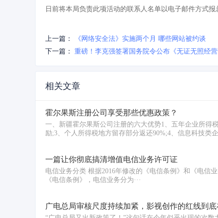
日前将本局负责此项活动的联系人名单以电子邮件方式报
上一篇：
《网络安全法》实施两个月 哪些网站被约谈
下一篇：
重磅！李克强签署国务院令公布《无证无照经营
相关文章
霍尔果斯注册公司享受那些优惠政策？
一、新疆霍尔果斯公司注册的六大优势1、五年企业所得税
励;3、个人所得税地方留存部分返还90%;4、信息科技类企业
一篇让你彻底搞清增值电信业务许可证
电信业务分类 根据2016年修改的《电信条例》和《电信
《电信条例》，电信业务分为···
广电总局审核尺度持续加紧，影视创作的红线到底
“广电总局又出新政策了！”这句话在今年似乎出现的次