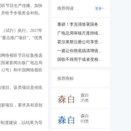
视听节目生产传播、加快
推荐阅读
更多>
，并给予专项资金补助。
重磅！李克强签署国务院令公布《无证无照经营查处办法》（内附办法全文）
（试行）执行。2017年
广电总局审核尺度持续加紧，影视创作的红线到底在哪？
“重点推广项目”、“优秀
霍尔果斯注册公司享受那些优惠政策？
一篇让你彻底搞清增值电信业务许可证
原创网络视听节目征集推选
国歌不得用于或者变相用于商标、商业广告
《国家新闻出版广电总局
〕12号）和中国网络视听
推荐商标
的项目。该类项目是传统
￥9,100
森白
35类
创新项目，要求具有原创
￥9,100
森白
03类
于制度建设，以结果为导