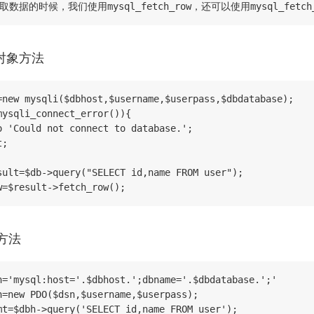
取数据的时候，我们使用mysql_fetch_row，还可以使用mysql_fetch_
对象方法
=new mysqli($dbhost,$username,$userpass,$dbdatabase);

mysqli_connect_error()){

o 'Could not connect to database.';

;

sult=$db->query("SELECT id,name FROM user");

w=$result->fetch_row();
方法
n='mysql:host='.$dbhost.';dbname='.$dbdatabase.';'

h=new PDO($dsn,$username,$userpass);

mt=$dbh->query('SELECT id,name FROM user');
