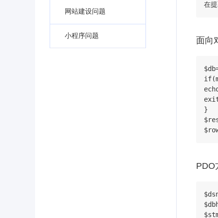
在提
网站建设问题
小程序问题
面向
$db
if(
ech
exit
}

$re
$ro
PDO
$ds
$db
$st