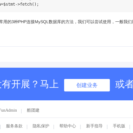
w=$stmt->fetch();
常用的3种PHP连接MySQL数据库的方法，我们可以尝试使用，一般我
没有开展？马上
或
创建业务
FunAdmin
酷团建
服务条款
隐私保护
帮助中心
新手指导
手机版