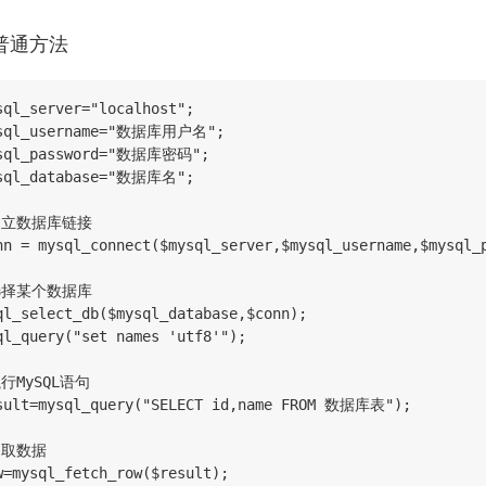
普通方法
sql_server="localhost";

sql_username="数据库用户名";

sql_password="数据库密码";

sql_database="数据库名";

建立数据库链接

nn = mysql_connect($mysql_server,$mysql_username,$mys
选择某个数据库

ql_select_db($mysql_database,$conn);

ql_query("set names 'utf8'");

行MySQL语句

sult=mysql_query("SELECT id,name FROM 数据库表");

提取数据

w=mysql_fetch_row($result);
